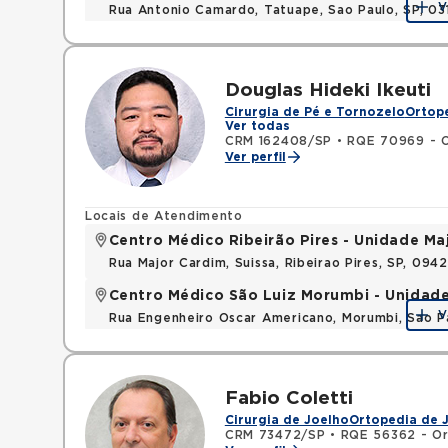
V
Rua Antonio Camardo, Tatuape, Sao Paulo, SP, 0
Douglas Hideki Ikeuti
Cirurgia de Pé e Tornozelo
Ortope
Ver todas
CRM 162408/SP
•
RQE 70969 - O
Ver perfil
Locais de Atendimento
Centro Médico Ribeirão Pires - Unidade Ma
Rua Major Cardim, Suissa, Ribeirao Pires, SP, 09
Centro Médico São Luiz Morumbi - Unidad
V
Rua Engenheiro Oscar Americano, Morumbi, Sao P
Fabio Coletti
Cirurgia de Joelho
Ortopedia de 
CRM 73472/SP
•
RQE 56362 - Or