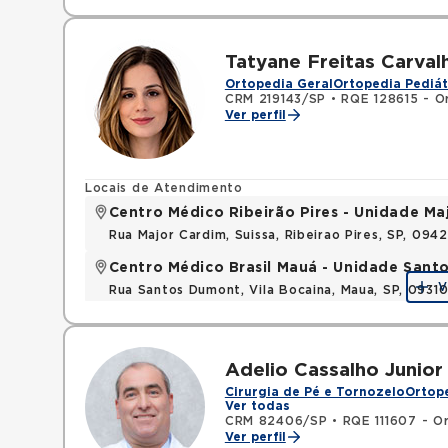
Tatyane Freitas Carval
Ortopedia Geral
Ortopedia Pediát
CRM 219143/SP
•
RQE 128615 - O
Ver perfil
Locais de Atendimento
Centro Médico Ribeirão Pires - Unidade Ma
Rua Major Cardim, Suissa, Ribeirao Pires, SP, 09
Centro Médico Brasil Mauá - Unidade San
V
Rua Santos Dumont, Vila Bocaina, Maua, SP, 0931
Adelio Cassalho Junior
Cirurgia de Pé e Tornozelo
Ortope
Ver todas
CRM 82406/SP
•
RQE 111607 - O
Ver perfil