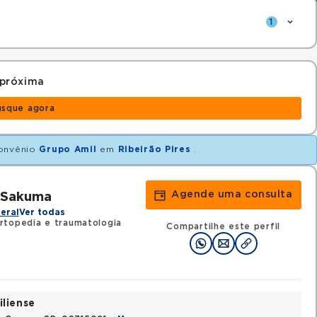
1
 próxima
usque agora
onvênio
Grupo Amil
em
Ribeirão Pires
.
Agende uma consulta
a Sakuma
eral
Ver todas
rtopedia e traumatologia
Compartilhe este perfil
iliense