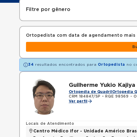
Filtre por gênero
Ortopedista com data de agendamento mais
B
34
resultados encontrados para
Ortopedista
no c
Guilherme Yukio Kajiy
Ortopedia de Quadril
Ortopedia G
CRM 184847/SP
•
RQE 98569 - O
Ver perfil
Locais de Atendimento
Centro Médico Ifor - Unidade Américo Bras