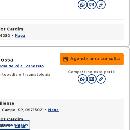
jor Cardim
424250 •
Mapa
Agende uma consulta
Sossa
dia de Pé e Tornozelo
Compartilhe este perfil
rtopedia e traumatologia
iliense
o Campo, SP, 09715021 •
Mapa
jor Cardim
eja mais locais
424250 •
Mapa