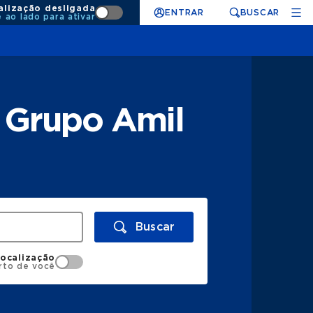
alização desligada
ENTRAR
BUSCAR
e ao lado para ativar
 Grupo Amil
Buscar
localização
rto de você