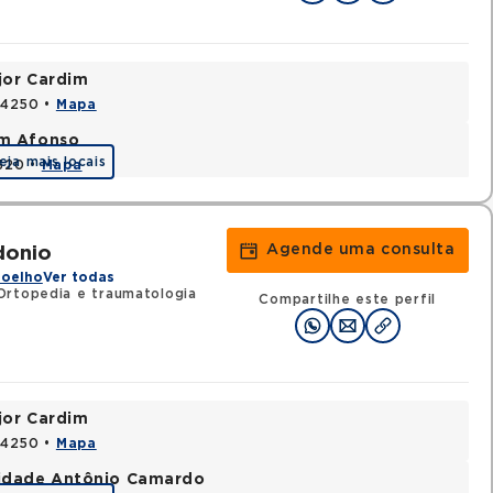
jor Cardim
424250 •
Mapa
im Afonso
eja mais locais
0320 •
Mapa
Agende uma consulta
donio
Joelho
Ver todas
Ortopedia e traumatologia
Compartilhe este perfil
jor Cardim
424250 •
Mapa
nidade Antônio Camardo