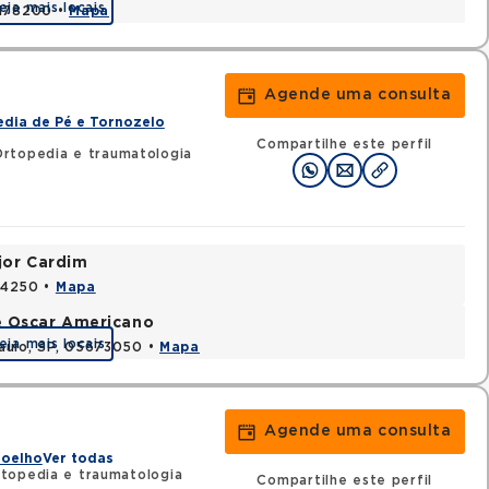
eja mais locais
3178200 •
Mapa
Agende uma consulta
dia de Pé e Tornozelo
Compartilhe este perfil
rtopedia e traumatologia
jor Cardim
424250 •
Mapa
e Oscar Americano
eja mais locais
aulo, SP, 05673050 •
Mapa
Agende uma consulta
Joelho
Ver todas
topedia e traumatologia
Compartilhe este perfil