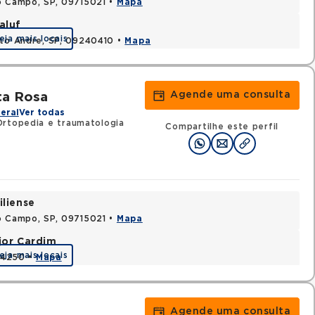
o Campo, SP, 09715021 •
Mapa
aluf
eja mais locais
nto Andre, SP, 09240410 •
Mapa
Agende uma consulta
ta Rosa
eral
Ver todas
rtopedia e traumatologia
Compartilhe este perfil
iliense
o Campo, SP, 09715021 •
Mapa
jor Cardim
eja mais locais
424250 •
Mapa
Agende uma consulta