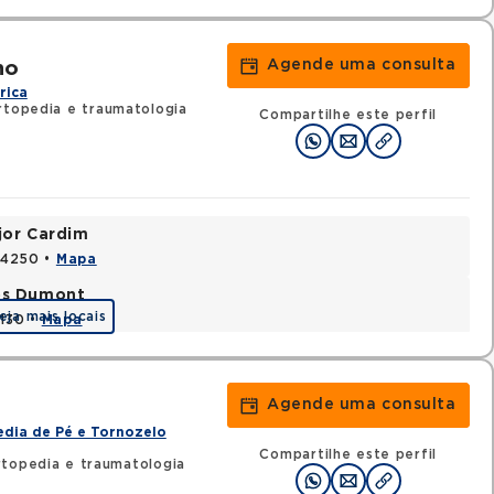
Agende uma consulta
ho
rica
rtopedia e traumatologia
Compartilhe este perfil
jor Cardim
424250 •
Mapa
tos Dumont
eja mais locais
0130 •
Mapa
Agende uma consulta
dia de Pé e Tornozelo
Compartilhe este perfil
rtopedia e traumatologia