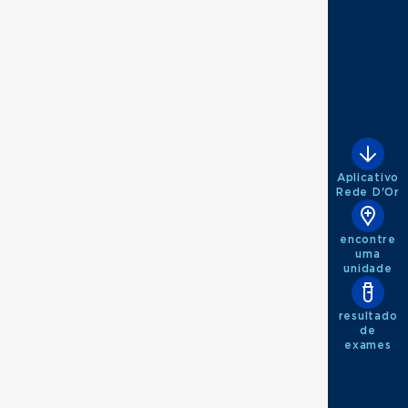
Aplicativo
Rede D'Or
encontre
uma
unidade
resultado
de
exames