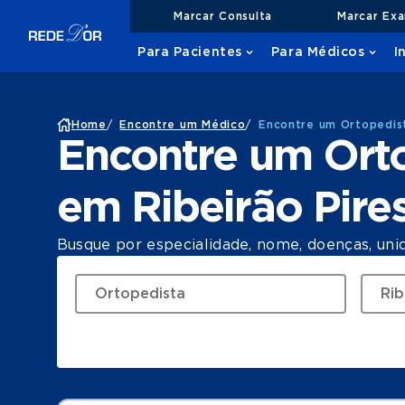
Marcar Consulta
Marcar Ex
Para Pacientes
Para Médicos
I
Home
/
Encontre um Médico
/
Encontre um Ortopedist
Encontre um Ort
em Ribeirão Pire
Busque por especialidade, nome, doenças, uni