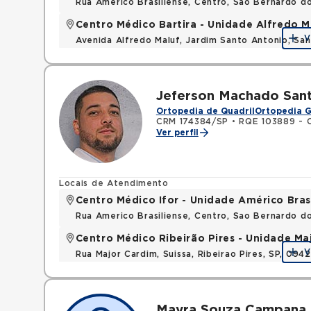
Rua Americo Brasiliense, Centro, Sao Bernardo d
Centro Médico Bartira - Unidade Alfredo M
V
Avenida Alfredo Maluf, Jardim Santo Antonio, Sa
Jeferson Machado San
Ortopedia de Quadril
Ortopedia G
CRM 174384/SP
•
RQE 103889 - O
Ver perfil
Locais de Atendimento
Centro Médico Ifor - Unidade Américo Bras
Rua Americo Brasiliense, Centro, Sao Bernardo d
Centro Médico Ribeirão Pires - Unidade Ma
V
Rua Major Cardim, Suissa, Ribeirao Pires, SP, 09
Mayra Souza Campana