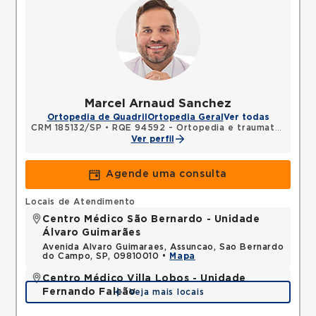
Marcel Arnaud Sanchez
Ortopedia de Quadril
Ortopedia Geral
Ver todas
CRM 185132/SP
•
RQE 94592 - Ortopedia e traumatologia
Ver perfil
Agende uma consulta
Locais de Atendimento
Centro Médico São Bernardo - Unidade
Álvaro Guimarães
Avenida Alvaro Guimaraes, Assuncao, Sao Bernardo
do Campo, SP, 09810010 •
Mapa
Centro Médico Villa Lobos - Unidade
Fernando Falcão
Veja mais locais
Rua Fernando Falcao, Mooca, Sao Paulo, SP,
03180002 •
Mapa