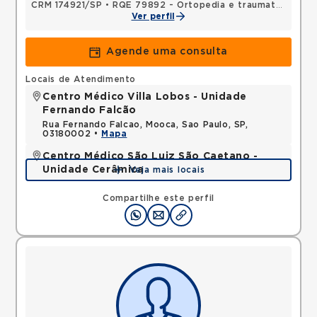
CRM 174921/SP
•
RQE 79892 - Ortopedia e traumatologia
Ver perfil
Agende uma consulta
Locais de Atendimento
Centro Médico Villa Lobos - Unidade
Fernando Falcão
Rua Fernando Falcao, Mooca, Sao Paulo, SP,
03180002 •
Mapa
Centro Médico São Luiz São Caetano -
Unidade Cerâmica
Veja mais locais
Alameda Caulim, Ceramica, Sao Caetano do Sul,
SP, 09531195 •
Mapa
Compartilhe este perfil