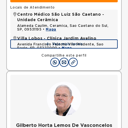
Locais de Atendimento
Centro Médico São Luiz São Caetano -
Unidade Cerâmica
Alameda Caulim, Ceramica, Sao Caetano do Sul,
SP, 09531195 •
Mapa
Villa Lobos - Clínica Jardim Avelino
Veja mais locais
Avenida Francisco Falconi, Vila Prudente, Sao
Paulo, SP, 03227000 •
Mapa
Compartilhe este perfil
Gilberto Horta Lemos De Vasconcelos