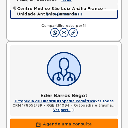
Centro Médico São Luiz Anália Franco -
Unidade Antônio Camardo
Veja mais locais
Rua Antonio Camardo, Tatuape, Sao Paulo, SP,
03178200 •
Mapa
Compartilhe este perfil
Eder Barros Begot
Ortopedia de Quadril
Ortopedia Pediátrica
Ver todas
CRM 178553/SP
•
RQE 134094 - Ortopedia e traumatologia
Ver perfil
Agende uma consulta