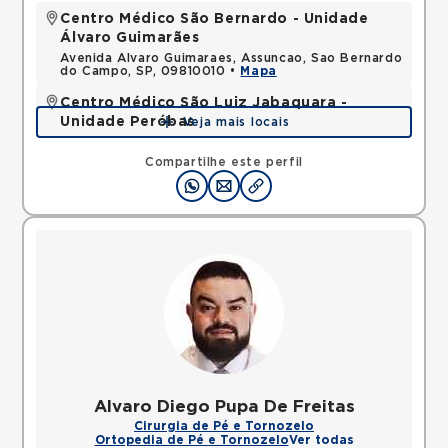
Centro Médico São Bernardo - Unidade
Álvaro Guimarães
Avenida Alvaro Guimaraes, Assuncao, Sao Bernardo
do Campo, SP, 09810010 •
Mapa
Centro Médico São Luiz Jabaquara -
Unidade Peróbas
Veja mais locais
Rua das Perobas, Jardim Oriental, Sao Paulo, SP,
04321120 •
Mapa
Compartilhe este perfil
Alvaro Diego Pupa De Freitas
Cirurgia de Pé e Tornozelo
Ortopedia de Pé e Tornozelo
Ver todas