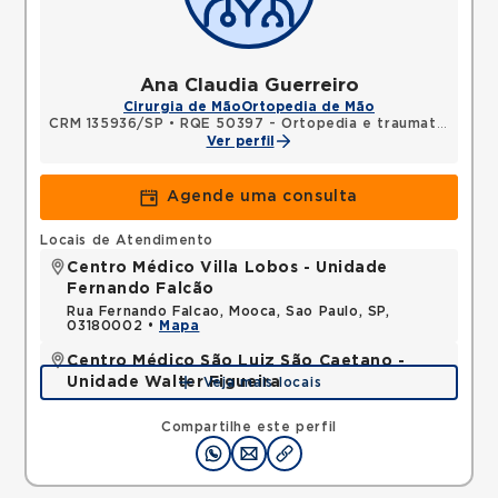
Ana Claudia Guerreiro
Cirurgia de Mão
Ortopedia de Mão
CRM 135936/SP
•
RQE 50397 - Ortopedia e traumatologia
Ver perfil
Agende uma consulta
Locais de Atendimento
Centro Médico Villa Lobos - Unidade
Fernando Falcão
Rua Fernando Falcao, Mooca, Sao Paulo, SP,
03180002 •
Mapa
Centro Médico São Luiz São Caetano -
Unidade Walter Figueira
Veja mais locais
Rua Walter Figueira, Ceramica, Sao Caetano do
Sul, SP, 09531205 •
Mapa
Compartilhe este perfil