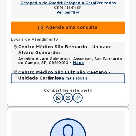
Ortopedia de Quadril
Ortopedia Geral
Ver todas
CRM 41341/SP
Ver perfil
Agende uma consulta
Locais de Atendimento
Centro Médico São Bernardo - Unidade
Álvaro Guimarães
Avenida Alvaro Guimaraes, Assuncao, Sao Bernardo
do Campo, SP, 09810010 •
Mapa
Centro Médico São Luiz São Caetano -
Unidade Cerâmica
Veja mais locais
Alameda Caulim, Ceramica, Sao Caetano do Sul,
SP, 09531195 •
Mapa
Compartilhe este perfil