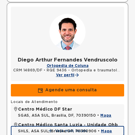
Diego Arthur Fernandes Vendruscolo
Ortopedia de Coluna
CRM 14869/DF
•
RQE 9436 - Ortopedia e traumatologia
Ver perfil
Agende uma consulta
Locais de Atendimento
Centro Médico DF Star
SGAS, ASA SUL, Brasilia, DF, 70390150 •
Mapa
Centro Médico Santa Luzia - Unidade Ohb
Veja mais locais
SHLS, ASA SUL, Brasilia, DF, 70390906 •
Mapa