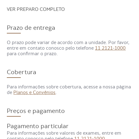
VER PREPARO COMPLETO
Para que serve o exame de Angio
Prazo de entrega
Ressonância Magnética Arterial
de Pescoço?
O prazo pode variar de acordo com a unidade. Por favor,
entre em contato conosco pelo telefone
11 2121-1000
para confirmar o prazo.
Com a Angioressonância Magnética é possível diagnosticar
condições relacionadas ao sistema vascular, como
perceber a estenose com estreitamento de um vaso que
Cobertura
dificulta a passagem de sangue.
Para informações sobre cobertura, acesse a nossa página
Também é possível detectar oclusões, quando há
de
Planos e Convênios
.
entupimento completo, bem como aneurismas, anomalias
anatômicas, más-formações e complicações vasculares
que podem acontecer depois da realização de cirurgias de
grande porte.
Preços e pagamento
Pagamento particular
Para informações sobre valores de exames, entre em
contato conosco pelo telefone
11 2121-1000
.