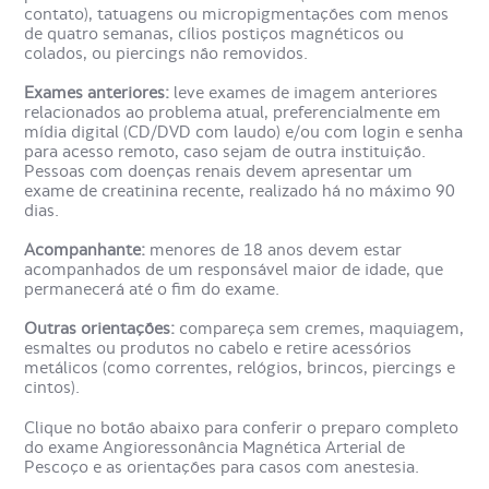
O aparelho é composto por um imã gigante, capaz de
contato), tatuagens ou micropigmentações com menos
captar imagens do corpo todo. O exame não é
de quatro semanas, cílios postiços magnéticos ou
recomendado para portadores de marca-passo, implantes
colados, ou piercings não removidos.
auditivos ou mesmo fragmentos metálicos.
Exames anteriores:
leve exames de imagem anteriores
relacionados ao problema atual, preferencialmente em
Como é o preparo da
mídia digital (CD/DVD com laudo) e/ou com login e senha
para acesso remoto, caso sejam de outra instituição.
Angioressonância Magnética
Pessoas com doenças renais devem apresentar um
Arterial de Pescoço?
exame de creatinina recente, realizado há no máximo 90
dias.
Acompanhante:
menores de 18 anos devem estar
acompanhados de um responsável maior de idade, que
permanecerá até o fim do exame.
Outras orientações:
compareça sem cremes, maquiagem,
esmaltes ou produtos no cabelo e retire acessórios
metálicos (como correntes, relógios, brincos, piercings e
cintos).
Clique no botão abaixo para conferir o preparo completo
do exame Angioressonância Magnética Arterial de
Pescoço e as orientações para casos com anestesia.