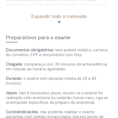
A Angioressonância Magnética, também chamada
Angiografia por Ressonância Magnética, é um de exame
para observar as artérias e veias de forma não invasiva,
permitindo que estruturas do sistema vascular sejam
Expandir todo o conteúdo
avaliadas por completo através da emissão de ondas
magnéticas.
No caso da Angioressonância Magnética Arterial de
Preparativos para o exame
Pescoço (vasos cervicais, carótidas e vertebrais), o
objetivo é estudar os vasos sanguíneos localizados no
pescoço de um paciente, como os vasos cervicais e
Documentos obrigatórios:
leve pedido médico, carteira
vertebrais e as veias carótidas.
do convênio, CPF e documento com foto.
Chegada:
compareça com 30 minutos de antecedência
Como é feito o exame de Angio
em relação ao horário agendado.
Ressonância Magnética Arterial
Duração:
o exame tem duração média de 20 a 40
de Pescoço?
minutos.
Jejum:
não é necessário jejum, exceto se o exame for
realizado com anestesia ou sedação (nesse caso, siga as
No exame de Angioressonância Magnética, o paciente
orientações específicas de preparo da anestesia).
deita em maca, que desliza para dentro de um aparelho
circular, a máquina de ressonância magnética.
Contraindicações:
não poderão realizar o exame
pacientes com metais intraoculares (exceto lentes de