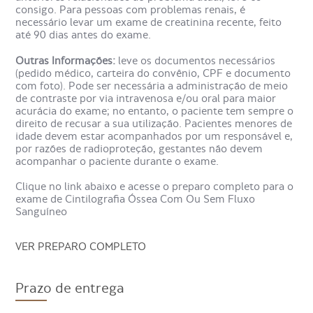
recebe uma injeção de medicamento levemente
consigo. Para pessoas com problemas renais, é
radioativo. Aguarda alguns minutos para que o
necessário levar um exame de creatinina recente, feito
medicamento se espalhe pelo corpo e que se ligue às
até 90 dias antes do exame.
células em estudo; depois, é encaminhado para a máquina
de cintilografia, que capta imagens de todo o seu
Outras Informações:
leve os documentos necessários
esqueleto, observando como aconteceu a distribuição do
(pedido médico, carteira do convênio, CPF e documento
medicamento, se foi uniforme ou não.
com foto). Pode ser necessária a administração de meio
de contraste por via intravenosa e/ou oral para maior
acurácia do exame; no entanto, o paciente tem sempre o
Para que serve o Exame
direito de recusar a sua utilização. Pacientes menores de
Cintilografia Óssea com Fluxo
idade devem estar acompanhados por um responsável e,
por razões de radioproteção, gestantes não devem
Sanguíneo?
acompanhar o paciente durante o exame.
Clique no link abaixo e acesse o preparo completo para o
exame de Cintilografia Óssea Com Ou Sem Fluxo
O exame de Cintilografia Óssea com Fluxo Sanguíneo
Sanguíneo
permite diagnosticar tumores primários nos ossos ou
metástase de tumores, além de doenças como artrite,
osteomielite, bem como avaliação de fraturas e próteses.
VER PREPARO COMPLETO
Prazo de entrega