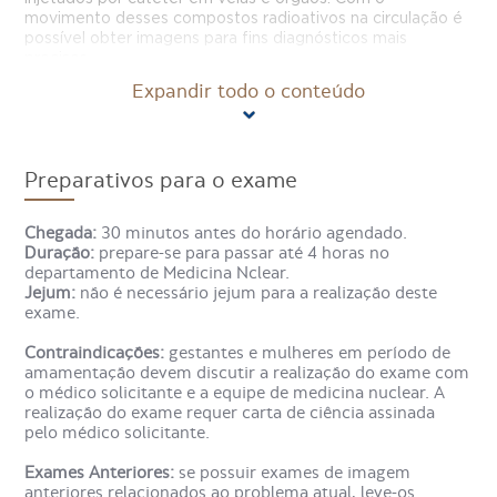
movimento desses compostos radioativos na circulação é
possível obter imagens para fins diagnósticos mais
precisos.
Expandir todo o conteúdo
No caso da Cintilografia Óssea com Fluxo Sanguíneo, o
exame avalia a integridade óssea, permitindo diagnóstico
de perda de massa, fraturas e doenças como artrite e
osteonecrose, além da busca por metástases de tumores
Preparativos para o exame
detectados em outros órgãos.
Chegada:
30 minutos antes do horário agendado.
Além disso, o exame de Cintilografia Óssea com Fluxo
Duração:
prepare-se para passar até 4 horas no
Sanguíneo permite o estudo do fluxo sanguíneo,
departamento de Medicina Nclear.
permitindo a detecção de tumores ósseos primários e da
Jejum:
não é necessário jejum para a realização deste
osteomielite.
exame.
Como é feito o exame
Contraindicações:
gestantes e mulheres em período de
amamentação devem discutir a realização do exame com
Cintilografia Óssea com Fluxo
o médico solicitante e a equipe de medicina nuclear. A
Sanguíneo?
realização do exame requer carta de ciência assinada
pelo médico solicitante.
Exames Anteriores:
se possuir exames de imagem
Na Cintilografia Óssea com Fluxo Sanguíneo, o paciente
anteriores relacionados ao problema atual, leve-os