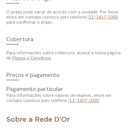
imagens da tireoide, em etapa anterior, é administrado
outro medicamento, um hormônio similar ao produzido
O prazo pode variar de acordo com a unidade. Por favor,
pela tireoide, que permite realizar o teste de supressão.
entre em contato conosco pelo telefone
(11) 3457-1000
para confirmar o prazo.
Assim, o exame ajuda na busca por tumores da tireoide e
investiga causas e condições diversas, como
hipertireoidismo.
Cobertura
A diferença entre Iodo 123 e Iodo 131 é o tempo que cada
Para informações sobre cobertura, acesse a nossa página
elemento permanece no corpo, bem como a qualidade
de
Planos e Convênios
.
das imagens durante a captação.
Como é feito o exame
Preços e pagamento
Cintilografia da Tireoide e/ou
Pagamento particular
Captação (Iodo-131) Teste de
Para informações sobre valores de exames, entre em
Supressão?
contato conosco pelo telefone
(11) 3457-1000
.
Para a realização da Cintilografia de Tireoide e/ou
Sobre a Rede D'Or
Captação (Iodo 131) Teste de Supressão, o paciente toma
uma semana antes do exame uma dose de hormônio da