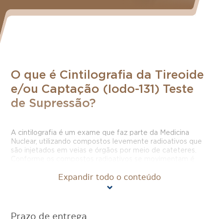
O que é Cintilografia da Tireoide
e/ou Captação (Iodo-131) Teste
de Supressão?
A cintilografia é um exame que faz parte da Medicina
Nuclear, utilizando compostos levemente radioativos que
são injetados em veias e órgãos por meio de cateteres.
Conforme os compostos radioativos se movimentam é
possível captar imagens e ajudar no diagnóstico mais
Expandir todo o conteúdo
correto e preciso.
Na Cintilografia de Tireoide e/ou Captação (Iodo 131)
Teste de Supressão, utilizamos uma variante do elemento
Prazo de entrega
químico Iodo – o Iodo 131 – e, além da captação das