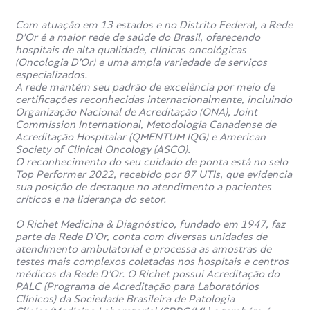
tireoide, T3 que permite avaliar o seu funcionamento
autônomo ou não.
Com atuação em 13 estados e no Distrito Federal, a Rede
D’Or é a maior rede de saúde do Brasil, oferecendo
No dia do exame, o paciente ingere o medicamento a
hospitais de alta qualidade, clínicas oncológicas
base de Iodo com um canudo.
(Oncologia D’Or) e uma ampla variedade de serviços
especializados.
A rede mantém seu padrão de excelência por meio de
Cerca de duas horas após a ingestão, é encaminhado a
certificações reconhecidas internacionalmente, incluindo
uma máquina similar à de Raios X, que capta imagens da
Organização Nacional de Acreditação (ONA), Joint
tireoide, e, dependendo dos pontos onde o medicamento
Commission International, Metodologia Canadense de
se concentrou, é necessário retornar à clínica, no dia
Acreditação Hospitalar (QMENTUM IQG) e American
seguinte, para captar novas imagens da tireoide, em busca
Society of Clinical Oncology (ASCO).
do diagnóstico preciso e correto.
O reconhecimento do seu cuidado de ponta está no selo
Top Performer 2022, recebido por 87 UTIs, que evidencia
Como o Iodo 131 dura um pouco mais no organismo, é
sua posição de destaque no atendimento a pacientes
possível voltar outras vezes, além do dia seguinte, para a
críticos e na liderança do setor.
Cintilografia de Tireoide e/ou Captação (Iodo 131) Teste
de Supressão.
O Richet Medicina & Diagnóstico, fundado em 1947, faz
parte da Rede D’Or, conta com diversas unidades de
atendimento ambulatorial e processa as amostras de
Para que serve o Exame
testes mais complexos coletadas nos hospitais e centros
Cintilografia da Tireoide e/ou
médicos da Rede D’Or. O Richet possui Acreditação do
PALC (Programa de Acreditação para Laboratórios
Captação (Iodo-131) Teste de
Clínicos) da Sociedade Brasileira de Patologia