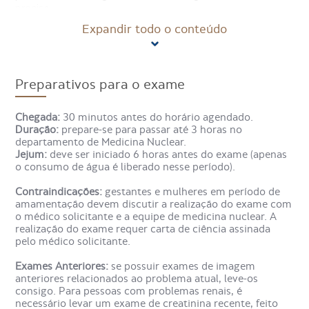
preciso.
Expandir todo o conteúdo
Na Cintilografia de Perfusão Cerebral, também chamada
SPECT, o exame é feito com o objetivo de avaliar se há
alguma alteração cerebral quanto à circulação dentro do
órgão, dependendo da forma como o medicamento se
Preparativos para o exame
posiciona.
Chegada:
30 minutos antes do horário agendado.
Na Cintilografia de Perfusão Cerebral também é possível
Duração:
prepare-se para passar até 3 horas no
visualizar áreas do cérebro em atividade e que demanda
departamento de Medicina Nuclear.
mais energia, pois o medicamento se concentra nestas
Jejum:
deve ser iniciado 6 horas antes do exame (apenas
regiões e situação. Assim, é possível entender, por
o consumo de água é liberado nesse período).
exemplo, o metabolismo cerebral.
Contraindicações:
gestantes e mulheres em período de
Como é feito o exame
amamentação devem discutir a realização do exame com
o médico solicitante e a equipe de medicina nuclear. A
Cintilografia de Perfusão
realização do exame requer carta de ciência assinada
Cerebral?
pelo médico solicitante.
Exames Anteriores:
se possuir exames de imagem
anteriores relacionados ao problema atual, leve-os
Na Cintilografia de Perfusão Cerebral, o paciente deve
consigo. Para pessoas com problemas renais, é
permanecer em ambiente silencioso e escuro, sem
necessário levar um exame de creatinina recente, feito