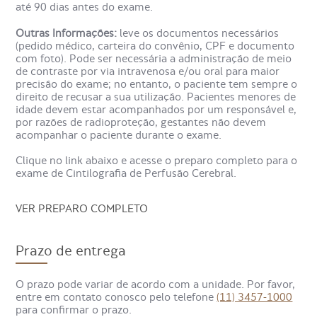
estímulos, cerca de 20 minutos. Depois, um medicamento
até 90 dias antes do exame.
levemente radioativo é injetado. Aguardam-se alguns
minutos para que possa espalhar-se pelo organismo e,
Outras Informações:
leve os documentos necessários
após, o paciente é encaminhado para a máquina de
(pedido médico, carteira do convênio, CPF e documento
cintilografia, que fará a captura de imagens.
com foto). Pode ser necessária a administração de meio
de contraste por via intravenosa e/ou oral para maior
É utilizada uma bandagem para evitar movimentos da
precisão do exame; no entanto, o paciente tem sempre o
cabeça durante o exame.
direito de recusar a sua utilização. Pacientes menores de
idade devem estar acompanhados por um responsável e,
por razões de radioproteção, gestantes não devem
Para que serve o Exame
acompanhar o paciente durante o exame.
Cintilografia de Perfusão
Clique no link abaixo e acesse o preparo completo para o
Cerebral?
exame de Cintilografia de Perfusão Cerebral.
VER PREPARO COMPLETO
Com a Cintilografia de Perfusão Cerebral é possível
detectar possíveis focos de epilepsia, permitindo que o
médico detecte pontos onde há baixo sinal de atividade.
Prazo de entrega
O exame permite a visualização de danos cerebrais
decorrentes do uso de drogas, como cocaína e crack, e o
diagnóstico de doenças vasculares cerebrais, bem como o
O prazo pode variar de acordo com a unidade. Por favor,
Alzheimer precoce.
entre em contato conosco pelo telefone
(11) 3457-1000
para confirmar o prazo.