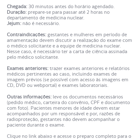
Chegada:
30 minutos antes do horário agendado.
Duração:
prepare-se para passar até 2 horas no
Para realizar o exame Cistocintilografia Indireta a bexiga
departamento de medicina nuclear.
deve estar vazia. Quando pronto, o paciente é direcionado
Jejum:
não é necessário.
para a maca do aparelho e recebe na veia uma substância
radioativa. A substância não costuma apresentar efeitos
Contraindicações:
gestantes e mulheres em período de
colaterais e, quando ocorrem, são de baixa intensidade.
amamentação devem discutir a realização do exame com
o médico solicitante e a equipe de medicina nuclear.
Logo após injeção, começa a obtenção de imagens dos
Nesse caso, é necessário ter a carta de ciência assinada
rins e bexiga. No início, é visualizada toda a função renal,
pelo médico solicitante.
além do enchimento progressivo da bexiga e seu
esvaziamento, em recipiente apropriado.
Exames anteriores:
trazer exames anteriores e relatórios
médicos pertinentes ao caso, incluindo exames de
imagem prévios (se possível com acesso às imagens em
O tempo do exame varia conforme o caso e o local onde
CD, DVD ou webportal) e exames laboratoriais.
foi realizado.
Outras informações:
leve os documentos necessários
Para que serve o Exame
(pedido médico, carteira do convênio, CPF e documento
com foto). Pacientes menores de idade devem estar
Cistocintilografia Indireta ?
acompanhados por um responsável e por, razões de
radioproteção, gestantes não devem acompanhar o
paciente durante o exame.
O Exame Cistocintilografia Indireta é solicitado pelo
Clique no link abaixo e acesse o preparo completo para o
médico para identificar patologias renal e de trato urinário.