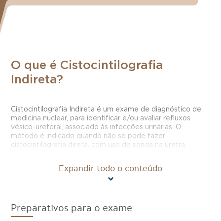
O que é Cistocintilografia
Indireta?
Cistocintilografia Indireta é um exame de diagnóstico de
medicina nuclear, para identificar e/ou avaliar refluxos
vésico-ureteral, associado às infecções urinárias. O
método é indicado quando não se pode fazer
cistocintilografia direta, com uso de sonda na uretra.
Este tipo de exame é contraindicado para gestantes ou
Expandir todo o conteúdo
mulheres em aleitamento.
Como é feito o exame
Preparativos para o exame
Cistocintilografia Indireta ?