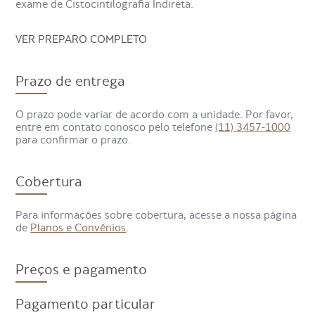
exame de Cistocintilografia Indireta.
Entre elas, está o refluxo vesicoureteral, problema
associado às infecções urinárias. O procedimento auxilia
nas decisões de tratamento e acompanhamento na
VER PREPARO COMPLETO
evolução.
Prazo de entrega
O prazo pode variar de acordo com a unidade. Por favor,
entre em contato conosco pelo telefone
(11) 3457-1000
para confirmar o prazo.
Cobertura
Para informações sobre cobertura, acesse a nossa página
de
Planos e Convênios
.
Preços e pagamento
Pagamento particular