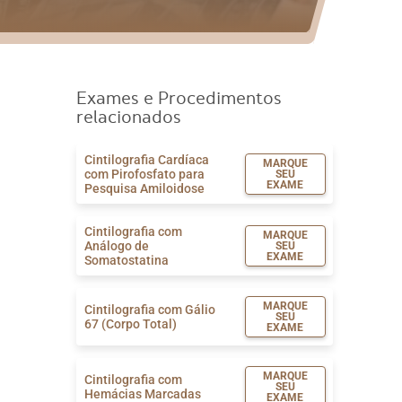
Exames e Procedimentos
relacionados
Cintilografia Cardíaca
MARQUE
com Pirofosfato para
SEU
EXAME
Pesquisa Amiloidose
Cintilografia com
MARQUE
Análogo de
SEU
EXAME
Somatostatina
MARQUE
Cintilografia com Gálio
SEU
67 (Corpo Total)
EXAME
MARQUE
Cintilografia com
SEU
Hemácias Marcadas
EXAME