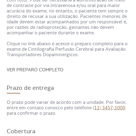
de contraste por via intravenosa e/ou oral para maior
acurácia do exame; no entanto, o paciente tem sempre o
Na Cintilografia Perfusão Cerebral para Avaliação
direito de recusar a sua utilização. Pacientes menores de
Transportadores Dopaminergicos, o paciente deve
idade devem estar acompanhados por um responsável e,
permanecer em ambiente silencioso e escuro, sem
por razões de radioproteção, gestantes não devem
estímulos, cerca de 20 minutos. Depois, um medicamento
acompanhar o paciente durante o exame.
levemente radioativo, chamado Trodat, é injetado.
Clique no link abaixo e acesse o preparo completo para o
Aguarda-se alguns minutos para que possa espalhar-se no
exame de Cintilografia Perfusão Cerebral para Avaliação
organismo e, depois, o paciente é encaminhado para a
Transportadores Dopaminergicos.
máquina de cintilografia, que fará a captura de imagens.
VER PREPARO COMPLETO
É utilizada uma bandagem para evitar movimentos da
cabeça durante o exame.
Prazo de entrega
Para que serve o Exame
Cintilografia Perfusão Cerebral
O prazo pode variar de acordo com a unidade. Por favor,
entre em contato conosco pelo telefone
(11) 3457-1000
para Avaliação Transportadores
para confirmar o prazo.
Dopaminergicos?
Cobertura