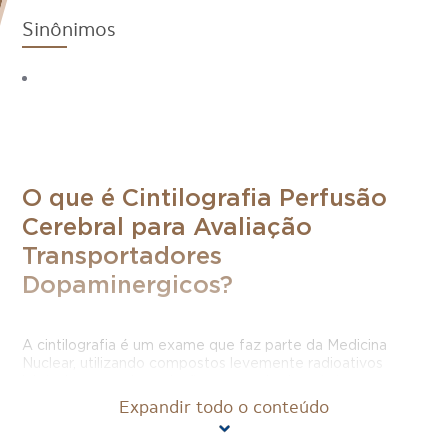
Sinônimos
O que é Cintilografia Perfusão
Cerebral para Avaliação
Transportadores
Dopaminergicos?
A cintilografia é um exame que faz parte da Medicina
Nuclear, utilizando compostos levemente radioativos
injetados em veias e órgãos por meio de cateteres.
Conforme os compostos radioativos se movimentam é
Expandir todo o conteúdo
possível obter imagens e fornecer diagnóstico correto e
preciso.