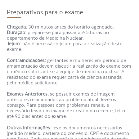
Na Cintilografia de Perfusão Cerebral, também chamada
Preparativos para o exame
de SPECT, o exame é feito para avaliar se há alteração no
cérebro quanto à sua circulação, dependendo como o
medicamento se posiciona. Também é possível observar
Chegada:
30 minutos antes do horário agendado.
áreas cerebrais de maior atividade e demandando mais
Duração:
prepare-se para passar até 5 horas no
energia, porque o medicamento costuma se concentrar
departamento de Medicina Nuclear.
nestas regiões. Assim, é possível entender o metabolismo
Jejum:
não é necessário jejum para a realização deste
cerebral.
exame.
Contraindicações:
gestantes e mulheres em período de
No caso da Cintilografia de Perfusão Cerebral com Trodat,
amamentação devem discutir a realização do exame com
o procedimento médico é feito com medicamento
o médico solicitante e a equipe de medicina nuclear. A
conhecido como Trodat. Dada a composição do Trodat, o
realização do exame requer carta de ciência assinada
medicamento é indicado para o uso em pacientes com
pelo médico solicitante.
necessidade de confirmar ou descartar hipóteses
diagnósticas do Mal de Parkinson.
Exames Anteriores:
se possuir exames de imagem
anteriores relacionados ao problema atual, leve-os
Como é feito o exame
consigo. Para pessoas com problemas renais, é
necessário levar um exame de creatinina recente, feito
Cintilografia Perfusão Cerebral
até 90 dias antes do exame.
para Avaliação Transportadores
Outras Informações:
leve os documentos necessários
Dopaminergicos?
(pedido médico, carteira do convênio, CPF e documento
com foto). Pode ser necessária a administração de meio