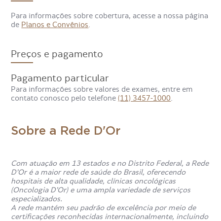
Com a Cintilografia Perfusão Cerebral para Avaliação
Transportadores Dopaminergicos é possível confirmar ou
Para informações sobre cobertura, acesse a nossa página
detectar hipóteses diagnósticas do Mal de Parkinson, além
de
Planos e Convênios
.
da realização do estudo cerebral nas doenças
degenerativas.
Preços e pagamento
Pagamento particular
Para informações sobre valores de exames, entre em
contato conosco pelo telefone
(11) 3457-1000
.
Sobre a Rede D'Or
Com atuação em 13 estados e no Distrito Federal, a Rede
D’Or é a maior rede de saúde do Brasil, oferecendo
hospitais de alta qualidade, clínicas oncológicas
(Oncologia D’Or) e uma ampla variedade de serviços
especializados.
A rede mantém seu padrão de excelência por meio de
certificações reconhecidas internacionalmente, incluindo