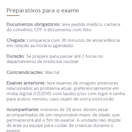
ossos e responsável pela produção de células que
compõem o sangue, como hemácias, por exemplo e
Preparativos para o exame
avalia-se a sua distribuição pelo corpo, determinando, por
exemplo, a presença de inflamação ou infecção na medula
óssea.
Documentos obrigatórios:
leve pedido médico, carteira
do convênio, CPF e documento com foto.
Como é feita a cintilografia do
Chegada:
compareça com 30 minutos de antecedência
sistema reticuloendotelial?
em relação ao horário agendado.
Duração:
Se prepare para passar até 2 horas no
departamento de medicina nuclear.
Na cintilografia do sistema reticuloendotelial, o paciente
recebe injeção endovenosa de medicação levemente
Contraindicações:
Não há.
radioativa, que se liga ao grupo de células que formam a
medula óssea.
Exames anteriores:
leve exames de imagem anteriores
relacionados ao problema atual, preferencialmente em
Aguarda-se um determinado intervalo de tempo, indicado
mídia digital (CD/DVD com laudo) e/ou com login e senha
pelo médico, e retorna-se à clínica para captura das
para acesso remoto, caso sejam de outra instituição.
imagens, com máquina de cintilografia, com objetivo de
visualizar o interior dos ossos, com enfoque na medula
Acompanhante:
menores de 18 anos devem estar
óssea.
acompanhados de um responsável maior de idade, que
permanecerá até o fim do exame. A unidade não dispõe
de área ou equipe para cuidar de crianças durante o
Para que serve a cintilografia do
exame.