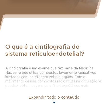
O que é a cintilografia do
sistema reticuloendotelial?
A cintilografia é um exame que faz parte da Medicina
Nuclear e que utiliza compostos levemente radioativos
injetados com cateter em veias e órgãos. Com o
movimento desses compostos radioativos na circulação, é
possível obter imagens para fins diagnósticos mais
precisos.
Expandir todo o conteúdo
No caso da cintilografia do sistema reticuloendotelial,
examina-se a medula óssea, localizada no interior dos