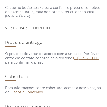
sistema reticuloendotelial?
Clique no botão abaixo para conferir o preparo completo
do exame
Cintilografia do Sistema Retículoendotelial
(Medula Óssea).
O principal objetivo da cintilografia do sistema
reticuloendotelial
é viabilizar a
avaliação da integridade e
VER PREPARO COMPLETO
da distribuição da medula óssea, assim, permitindo o
diagnóstico de infecções ou inflamações.
Prazo de entrega
O prazo pode variar de acordo com a unidade. Por favor,
entre em contato conosco pelo telefone
(11) 3457-1000
para confirmar o prazo.
Cobertura
Para informações sobre cobertura, acesse a nossa página
de
Planos e Convênios
.
Preços e pagamento