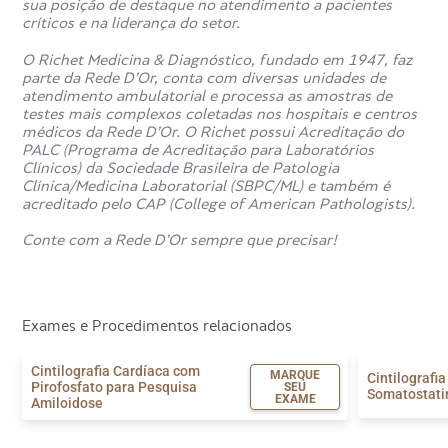
sua posição de destaque no atendimento a pacientes
críticos e na liderança do setor.
O Richet Medicina & Diagnóstico, fundado em 1947, faz
parte da Rede D’Or, conta com diversas unidades de
atendimento ambulatorial e processa as amostras de
testes mais complexos coletadas nos hospitais e centros
médicos da Rede D’Or. O Richet possui Acreditação do
PALC (Programa de Acreditação para Laboratórios
Clínicos) da Sociedade Brasileira de Patologia
Clínica/Medicina Laboratorial (SBPC/ML) e também é
acreditado pelo CAP (College of American Pathologists).
Conte com a Rede D’Or sempre que precisar!
Exames e Procedimentos relacionados
Cintilografia Cardíaca com
MARQUE
Cintilografi
Pirofosfato para Pesquisa
SEU
Somatostati
EXAME
Amiloidose