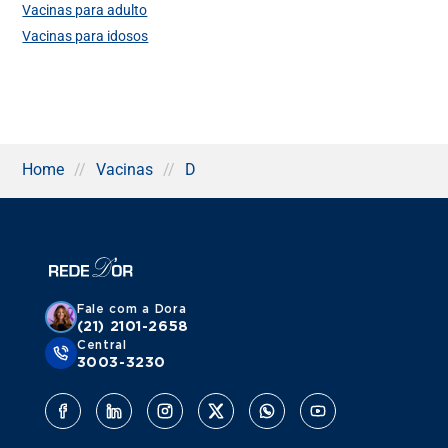
Vacinas para adulto
Vacinas para idosos
Home
//
Vacinas
//
D
Fale com a Dora
(21) 2101-2658
Central
3003-3230