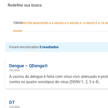
Redefine sua busca
TODOS
RECÉM NASCIDOS
0 A 4 ANOS
4 A 9 ANOS
9 A 14 ANOS
10 A 18 
Foram encontrados
5 resultados
Dengue – QDenga®
VACINA
A vacina da dengue é feita com vírus vivo atenuado e pro
contra os quatro sorotipos do vírus (DENV-1, 2, 3 e 4).
DT
VACINA