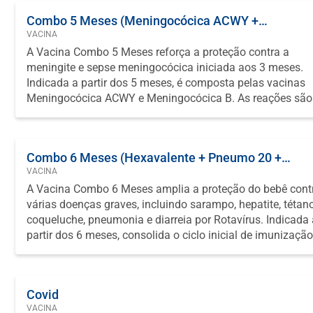
Combo 5 Meses (Meningocócica ACWY +
VACINA
Meningocócica B)
A Vacina Combo 5 Meses reforça a proteção contra a
meningite e sepse meningocócica iniciada aos 3 meses.
Indicada a partir dos 5 meses, é composta pelas vacinas
Meningocócica ACWY e Meningocócica B. As reações são
leves e passageiras, e a proteção pode durar até 5 anos,
sendo essencial para a defesa contra infecções graves.
Combo 6 Meses (Hexavalente + Pneumo 20 +
VACINA
Rotavírus + Tríplice Viral)
A Vacina Combo 6 Meses amplia a proteção do bebê cont
várias doenças graves, incluindo sarampo, hepatite, tétano
coqueluche, pneumonia e diarreia por Rotavírus. Indicada
partir dos 6 meses, consolida o ciclo inicial de imunização
As reações são leves e temporárias, e a proteção é durado
sendo reforçada nas etapas seguintes do calendário vacin
Covid
VACINA