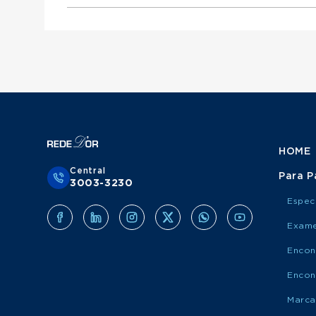
Otorrinolaringologista atende Mediservice
Urologista atende Porto Saúde
Ginecologista atende Mediservice
Obstetra atende Porto Saúde
Clínico Geral atende Grupo Amil
Cirurgião Do Aparelho Digestivo atende Medis
Cirurgião Geral atende Porto Saúde
Ortopedista atende Grupo Amil
Otorrinolaringologista atende Porto Saúde
Urologista atende Grupo Amil
Ginecologista atende Porto Saúde
Obstetra atende Grupo Amil
Cirurgião Do Aparelho Digestivo atende Port
Cirurgião Geral atende Grupo Amil
Otorrinolaringologista atende Grupo Amil
Ginecologista atende Grupo Amil
Cirurgião Do Aparelho Digestivo atende Grup
HOME
Central
Para P
3003-3230
Espec
Exame
Encon
Encon
Marca