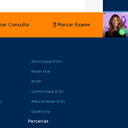
Agende
car Consulta
Marcar Exame
por
Whatsapp
Oncologia D'Or
Rede Star
IDOR
Cardiologia D’Or
o
Maternidade D'Or
Qualicorp
Parcerias