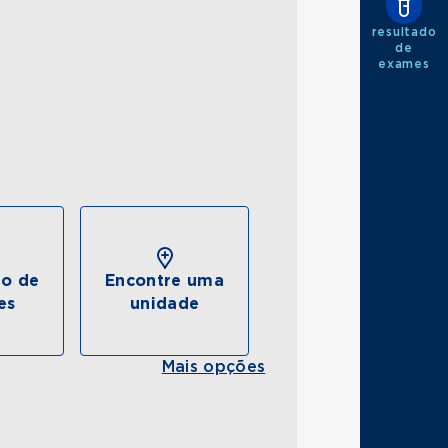
resultado
de
exames
do de
Encontre uma
es
unidade
Mais opções