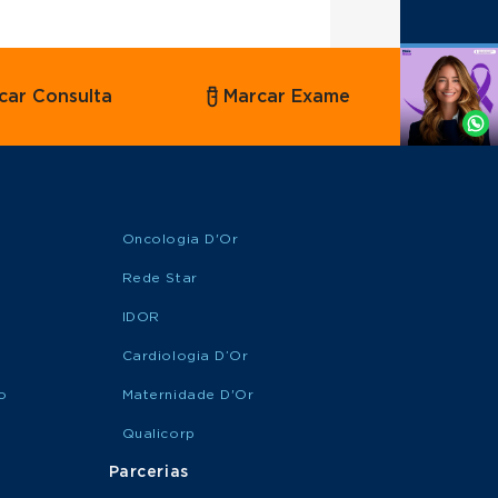
Agende
car Consulta
Marcar Exame
por
Whatsapp
Oncologia D'Or
Rede Star
IDOR
Cardiologia D’Or
o
Maternidade D'Or
Qualicorp
Parcerias