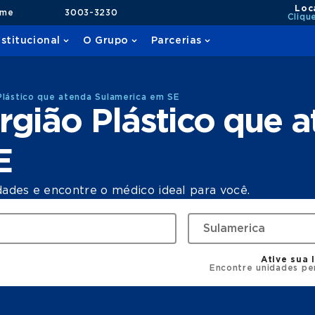
Loc
ame
3003-3230
Cliqu
nstitucional
O Grupo
Parcerias
Plástico que atenda Sulamerica em SE
rgião Plástico que 
E
dades e encontre o médico ideal para você.
Ative sua 
Encontre unidades pe