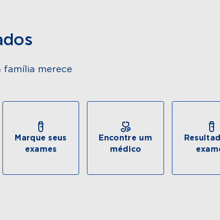
ados
 família merece
Marque seus
Encontre um
Resulta
exames
médico
exam