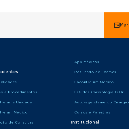
ervice
Mar
o Saúde
o Amil
App Médicos
acientes
Resultado de Exames
ialidades
Encontre um Médico
s e Procedimentos
Estudos Cardiologia D'Or
tre uma Unidade
Auto-agendamento Cirúrgic
tre um Médico
Cursos e Palestras
Institucional
ção de Consultas