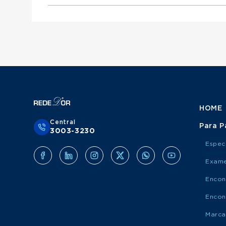
Otorrinolaringologista atende Mediservice
Urologista atende Porto Saúde
Ginecologista atende Mediservice
Obstetra atende Porto Saúde
Clínico Geral atende Grupo Amil
Cirurgião Do Aparelho Digestivo atende Medis
Cirurgião Geral atende Porto Saúde
Ortopedista atende Grupo Amil
Otorrinolaringologista atende Porto Saúde
Urologista atende Grupo Amil
Ginecologista atende Porto Saúde
Obstetra atende Grupo Amil
Cirurgião Do Aparelho Digestivo atende Port
Cirurgião Geral atende Grupo Amil
Otorrinolaringologista atende Grupo Amil
Ginecologista atende Grupo Amil
Cirurgião Do Aparelho Digestivo atende Grup
HOME
Central
Para P
3003-3230
Espec
Exame
Encon
Encon
Marca