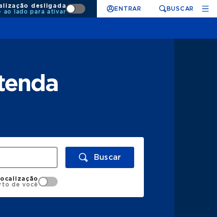
alização desligada
ENTRAR
BUSCAR
e ao lado para ativar
atenda
Buscar
localização
rto de você