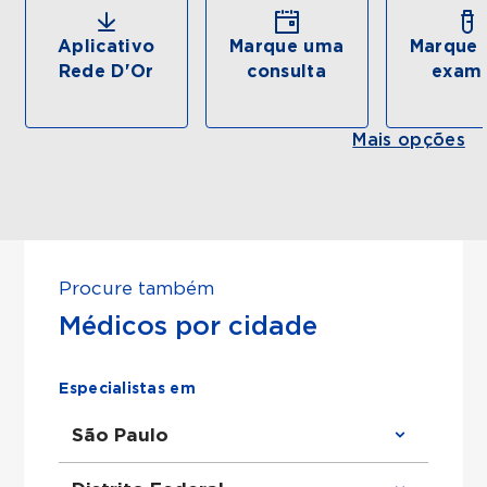
Aplicativo
Marque uma
Marque 
Rede D'Or
consulta
exam
Mais opções
Procure também
Médicos por cidade
Especialistas em
São Paulo
Clínico Geral em São Paulo