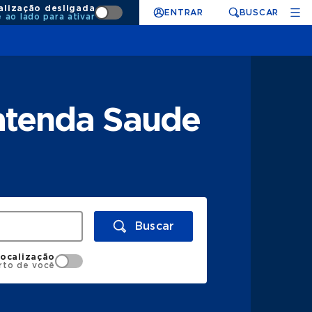
alização desligada
ENTRAR
BUSCAR
e ao lado para ativar
 atenda Saude
Buscar
localização
rto de você