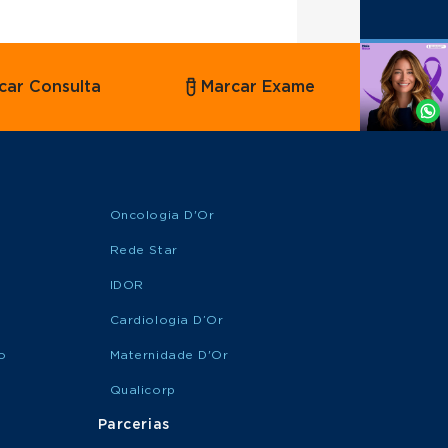
Agende
car Consulta
Marcar Exame
por
Whatsapp
Oncologia D'Or
Rede Star
IDOR
Cardiologia D’Or
o
Maternidade D'Or
Qualicorp
Parcerias