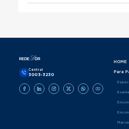
Otorrinolaringologista atende Mediservice
Urologista atende Porto Saúde
Ginecologista atende Mediservice
Obstetra atende Porto Saúde
Clínico Geral atende Grupo Amil
Cirurgião Do Aparelho Digestivo atende Medis
Cirurgião Geral atende Porto Saúde
Ortopedista atende Grupo Amil
Otorrinolaringologista atende Porto Saúde
Urologista atende Grupo Amil
Ginecologista atende Porto Saúde
Obstetra atende Grupo Amil
Cirurgião Do Aparelho Digestivo atende Port
Cirurgião Geral atende Grupo Amil
Otorrinolaringologista atende Grupo Amil
Ginecologista atende Grupo Amil
Cirurgião Do Aparelho Digestivo atende Grup
HOME
Central
Para P
3003-3230
Espec
Exame
Encon
Encon
Marca