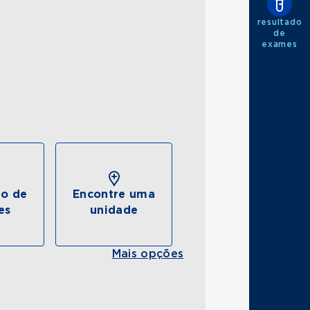
resultado
de
exames
do de
Encontre uma
es
unidade
Mais opções