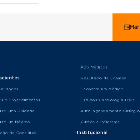
ervice
Mar
o Saúde
o Amil
App Médicos
acientes
Resultado de Exames
ialidades
Encontre um Médico
s e Procedimentos
Estudos Cardiologia D'Or
tre uma Unidade
Auto-agendamento Cirúrgic
tre um Médico
Cursos e Palestras
Institucional
ção de Consultas