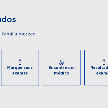
ados
 família merece
Marque seus
Encontre um
Resulta
exames
médico
exam