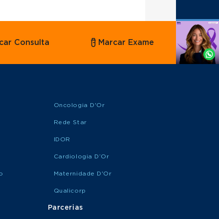
Agende
car Consulta
Marcar Exame
por
Whatsapp
Oncologia D'Or
Rede Star
IDOR
Cardiologia D’Or
o
Maternidade D'Or
Qualicorp
Parcerias