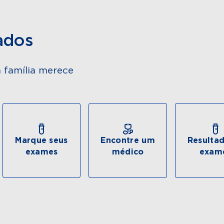
ados
 família merece
Marque seus
Encontre um
Resulta
exames
médico
exam