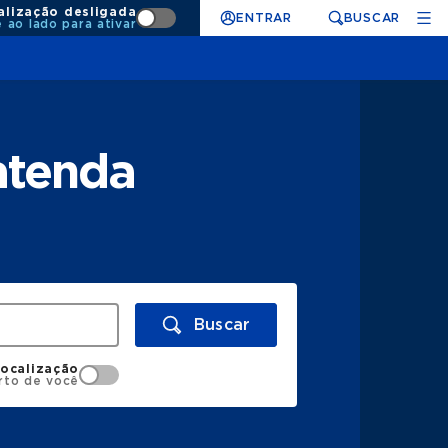
alização desligada
ENTRAR
BUSCAR
e ao lado para ativar
atenda
Buscar
localização
rto de você