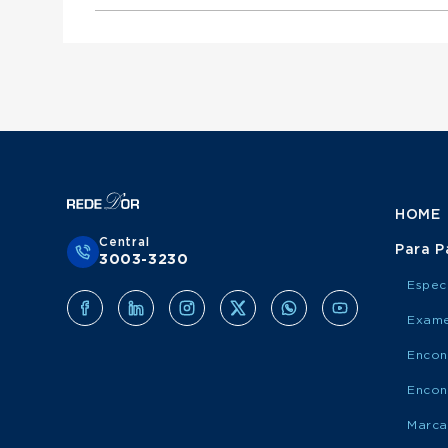
Otorrinolaringologista atende Mediservice
Urologista atende Porto Saúde
Ginecologista atende Mediservice
Obstetra atende Porto Saúde
Clínico Geral atende Grupo Amil
Cirurgião Do Aparelho Digestivo atende Medis
Cirurgião Geral atende Porto Saúde
Ortopedista atende Grupo Amil
Otorrinolaringologista atende Porto Saúde
Urologista atende Grupo Amil
Ginecologista atende Porto Saúde
Obstetra atende Grupo Amil
Cirurgião Do Aparelho Digestivo atende Port
Cirurgião Geral atende Grupo Amil
Otorrinolaringologista atende Grupo Amil
Ginecologista atende Grupo Amil
Cirurgião Do Aparelho Digestivo atende Grup
HOME
Central
Para P
3003-3230
Espec
Exame
Encon
Encon
Marca