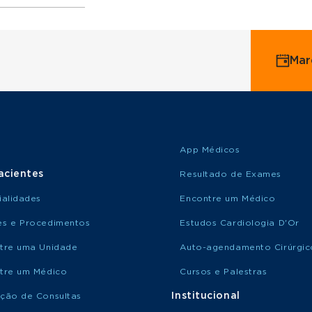
ervice
Mar
o Saúde
o Amil
App Médicos
acientes
Resultado de Exames
ialidades
Encontre um Médico
s e Procedimentos
Estudos Cardiologia D'Or
tre uma Unidade
Auto-agendamento Cirúrgic
tre um Médico
Cursos e Palestras
Institucional
ção de Consultas