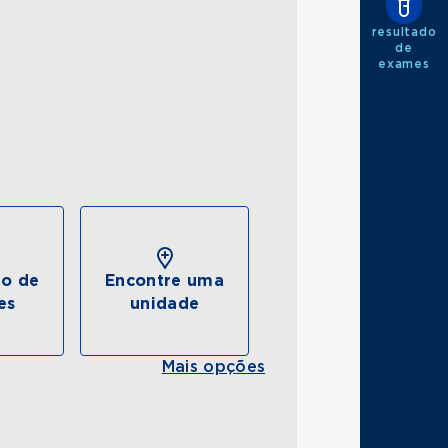
resultado
de
exames
do de
Encontre uma
es
unidade
Mais opções