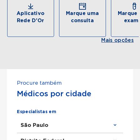
Aplicativo
Marque uma
Marque 
Rede D'Or
consulta
exam
Mais opções
Procure também
Médicos por cidade
Especialistas em
São Paulo
Clínico Geral em São Paulo