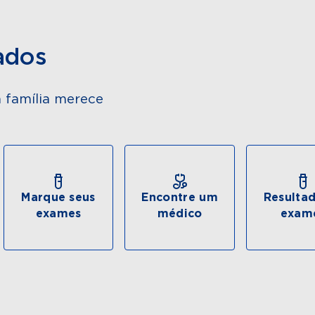
ados
 família merece
Marque seus
Encontre um
Resulta
exames
médico
exam