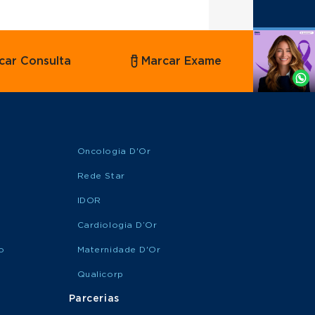
Agende
car Consulta
Marcar Exame
por
Whatsapp
Oncologia D'Or
Rede Star
IDOR
Cardiologia D’Or
o
Maternidade D'Or
Qualicorp
Parcerias