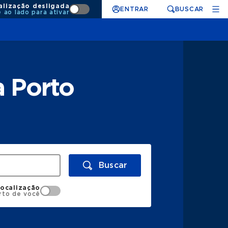
alização desligada
ENTRAR
BUSCAR
e ao lado para ativar
a Porto
Buscar
localização
rto de você