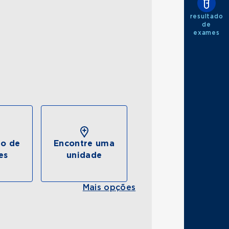
resultado
de
exames
do de
Encontre uma
es
unidade
Mais opções