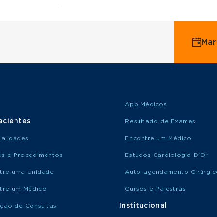
ervice
Mar
o Saúde
o Amil
App Médicos
acientes
Resultado de Exames
ialidades
Encontre um Médico
s e Procedimentos
Estudos Cardiologia D'Or
tre uma Unidade
Auto-agendamento Cirúrgic
tre um Médico
Cursos e Palestras
Institucional
ção de Consultas