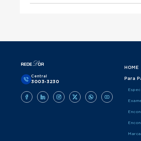
Otorrinolaringologista atende Mediservice
Urologista atende Porto Saúde
Ginecologista atende Mediservice
Obstetra atende Porto Saúde
Clínico Geral atende Grupo Amil
Cirurgião Do Aparelho Digestivo atende Medis
Cirurgião Geral atende Porto Saúde
Ortopedista atende Grupo Amil
Otorrinolaringologista atende Porto Saúde
Urologista atende Grupo Amil
Ginecologista atende Porto Saúde
Obstetra atende Grupo Amil
Cirurgião Do Aparelho Digestivo atende Port
Cirurgião Geral atende Grupo Amil
Otorrinolaringologista atende Grupo Amil
Ginecologista atende Grupo Amil
Cirurgião Do Aparelho Digestivo atende Grup
HOME
Central
Para P
3003-3230
Espec
Exame
Encon
Encon
Marca