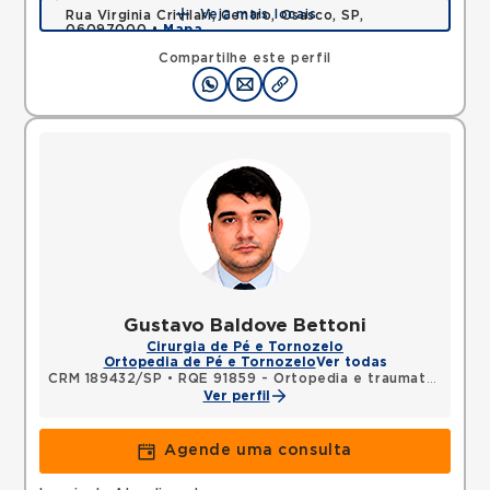
Veja mais locais
Rua Virginia Crivilari, Centro, Osasco, SP,
06097000 •
Mapa
Compartilhe este perfil
Gustavo Baldove Bettoni
Cirurgia de Pé e Tornozelo
Ortopedia de Pé e Tornozelo
Ver todas
CRM 189432/SP
•
RQE 91859 - Ortopedia e traumatologia
Ver perfil
Agende uma consulta