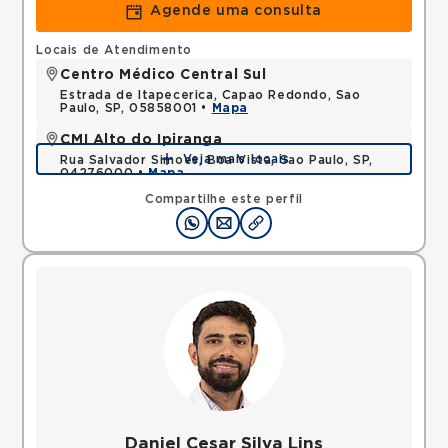
Agende uma consulta
Locais de Atendimento
Centro Médico Central Sul
Estrada de Itapecerica, Capao Redondo, Sao
Paulo, SP, 05858001 •
Mapa
CMI Alto do Ipiranga
Veja mais locais
Rua Salvador Simoes, Boa Vista, Sao Paulo, SP,
04276000 •
Mapa
Compartilhe este perfil
Daniel Cesar Silva Lins