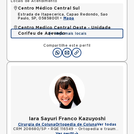
Locais de Atendimento
Centro Médico Central Sul
Estrada de Itapecerica, Capao Redondo, Sao
Paulo, SP, 05858001 •
Mapa
Centro Medico Central Oeste - Unidade
Corifeu de Azevedo
Veja mais locais
Avenida Corifeu de Azevedo Marques, Centro,
Carapicuiba, SP, 06320090 •
Mapa
Compartilhe este perfil
Iara Sayuri Franco Kazuyoshi
Cirurgia de Coluna
Ortopedia de Coluna
Ver todas
CRM 208680/SP
•
RQE 116549 - Ortopedia e traumatologia
Ver perfil