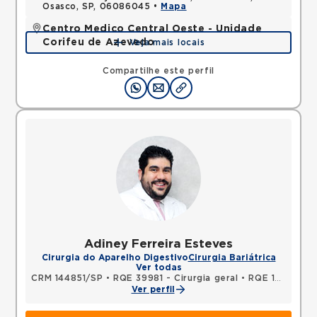
Osasco, SP, 06086045 •
Mapa
Centro Medico Central Oeste - Unidade
Corifeu de Azevedo
Veja mais locais
Avenida Corifeu de Azevedo Marques, Centro,
Carapicuiba, SP, 06320090 •
Mapa
Compartilhe este perfil
Adiney Ferreira Esteves
Cirurgia do Aparelho Digestivo
Cirurgia Bariátrica
Ver todas
CRM 144851/SP
•
RQE 39981 - Cirurgia geral
•
RQE 101417 - Coloproctologia
Ver perfil