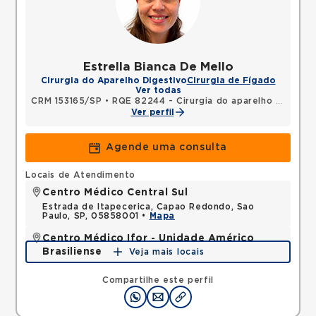
Estrella Bianca De Mello
Cirurgia do Aparelho Digestivo
Cirurgia de Fígado
Ver todas
CRM 153165/SP
•
RQE 82244 - Cirurgia do aparelho digestivo
Ver perfil
Agende uma consulta
Locais de Atendimento
Centro Médico Central Sul
Estrada de Itapecerica, Capao Redondo, Sao
Paulo, SP, 05858001 •
Mapa
Centro Médico Ifor - Unidade Américo
Brasiliense
Veja mais locais
Rua Americo Brasiliense, Centro, Sao Bernardo do
Campo, SP, 09715021 •
Mapa
Compartilhe este perfil