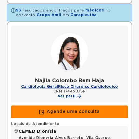
93
resultados encontrados para
médicos
no
convênio
Grupo Amil
em
Carapicuíba
.
Najila Colombo Bem Haja
Cardiologia Geral
Risco Cirúrgico Cardiológico
CRM 174450/SP
Ver perfil
Agende uma consulta
Locais de Atendimento
CEMED Dionísia
Avenida Dionysia Alves Barreto, Vila Osasco,