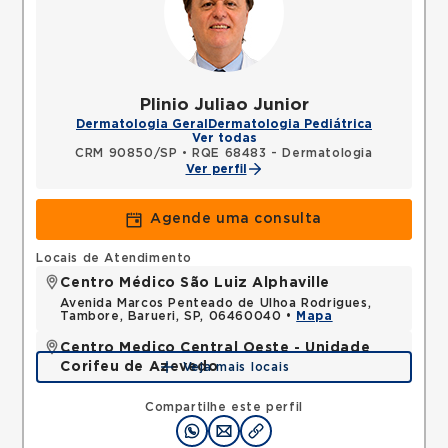
Plinio Juliao Junior
Dermatologia Geral
Dermatologia Pediátrica
Ver todas
CRM 90850/SP
•
RQE 68483 - Dermatologia
Ver perfil
Agende uma consulta
Locais de Atendimento
Centro Médico São Luiz Alphaville
Avenida Marcos Penteado de Ulhoa Rodrigues,
Tambore, Barueri, SP, 06460040 •
Mapa
Centro Medico Central Oeste - Unidade
Corifeu de Azevedo
Veja mais locais
Avenida Corifeu de Azevedo Marques, Centro,
Carapicuiba, SP, 06320090 •
Mapa
Compartilhe este perfil