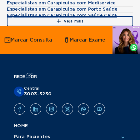
Especialistas em Carapicuíba com Mediservice
Especialistas em Carapicuíba com Porto Saúde
Especialistas em Carapicuíba com Saúde Caixa
Veja mais
Agende
Marcar Consulta
Marcar Exame
por
Whatsapp
Central
3003-3230
HOME
Para Pacientes