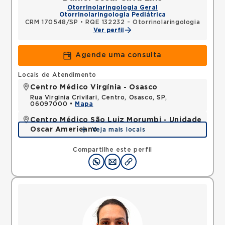
Otorrinolaringologia Geral
Otorrinolaringologia Pediátrica
CRM 170548/SP
•
RQE 132232 - Otorrinolaringologia
Ver perfil
Agende uma consulta
Locais de Atendimento
Centro Médico Virgínia - Osasco
Rua Virginia Crivilari, Centro, Osasco, SP,
06097000 •
Mapa
Centro Médico São Luiz Morumbi - Unidade
Oscar Americano
Veja mais locais
Rua Engenheiro Oscar Americano, Morumbi, Sao
Paulo, SP, 05673050 •
Mapa
Compartilhe este perfil