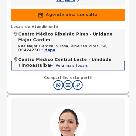
Agende uma consulta
Locais de Atendimento
Centro Médico Ribeirão Pires - Unidade
Major Cardim
Rua Major Cardim, Suissa, Ribeirao Pires, SP,
09424250 •
Mapa
Centro Médico Central Leste - Unidade
Tingoassuíba
Veja mais locais
Rua Tingoassuiba, Vila Iolanda, Sao Paulo, SP,
08451030 •
Mapa
Compartilhe este perfil