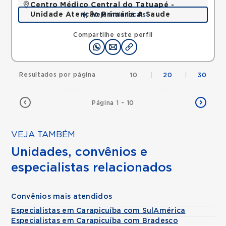
Centro Médico Central do Tatuapé -
Unidade Atenção Primária A Saude
Veja mais locais
Avenida Alvaro Ramos, Quarta Parada, Sao Paulo,
SP, 03330002 •
Mapa
Compartilhe este perfil
Resultados por página
10
|
20
|
30
Página 1 - 10
VEJA TAMBÉM
Unidades, convênios e
especialistas relacionados
Convênios mais atendidos
Especialistas em Carapicuíba com SulAmérica
Especialistas em Carapicuíba com Bradesco