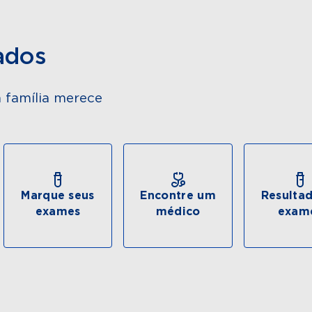
ados
 família merece
Marque seus
Encontre um
Resulta
exames
médico
exam