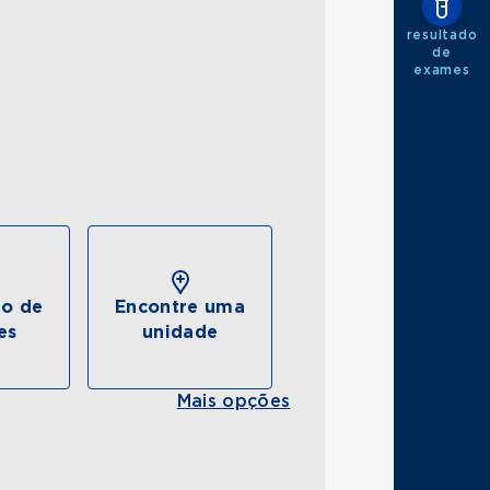
resultado
de
exames
do de
Encontre uma
es
unidade
Mais opções