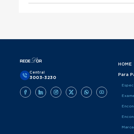
Otorrinolaringologista atende Mediservice
Urologista atende Porto Saúde
Ginecologista atende Mediservice
Obstetra atende Porto Saúde
Clínico Geral atende Grupo Amil
Cirurgião Do Aparelho Digestivo atende Medis
Cirurgião Geral atende Porto Saúde
Ortopedista atende Grupo Amil
Otorrinolaringologista atende Porto Saúde
Urologista atende Grupo Amil
Ginecologista atende Porto Saúde
Obstetra atende Grupo Amil
Cirurgião Do Aparelho Digestivo atende Port
Cirurgião Geral atende Grupo Amil
Otorrinolaringologista atende Grupo Amil
Ginecologista atende Grupo Amil
Cirurgião Do Aparelho Digestivo atende Grup
HOME
Central
Para P
3003-3230
Espec
Exame
Encon
Encon
Marca