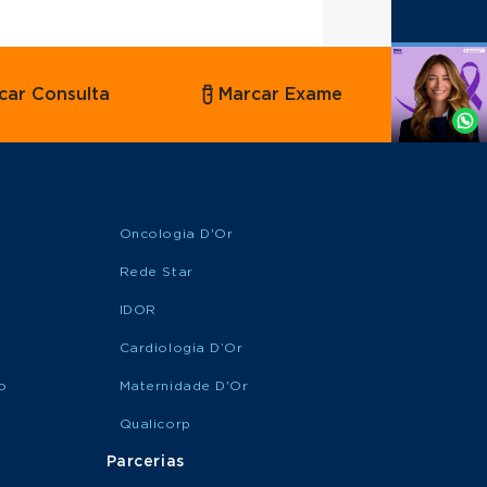
Agende
car Consulta
Marcar Exame
por
Whatsapp
Oncologia D'Or
Rede Star
IDOR
Cardiologia D’Or
o
Maternidade D'Or
Qualicorp
Parcerias