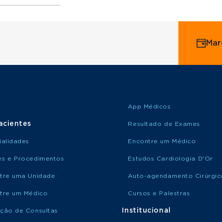
ervice
Mar
o Saúde
o Amil
App Médicos
acientes
Resultado de Exames
ialidades
Encontre um Médico
s e Procedimentos
Estudos Cardiologia D'Or
tre uma Unidade
Auto-agendamento Cirúrgic
tre um Médico
Cursos e Palestras
Institucional
ção de Consultas