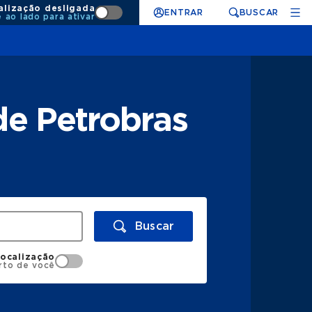
alização desligada
ENTRAR
BUSCAR
e ao lado para ativar
e Petrobras
Buscar
localização
rto de você