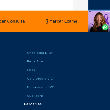
Agende
car Consulta
Marcar Exame
por
Whatsapp
Oncologia D'Or
Rede Star
IDOR
Cardiologia D’Or
o
Maternidade D'Or
Qualicorp
Parcerias