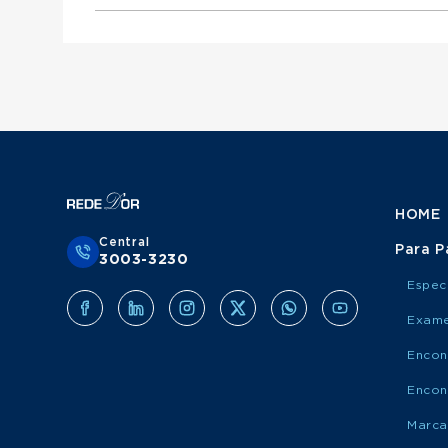
Otorrinolaringologista atende Mediservice
Urologista atende Porto Saúde
Ginecologista atende Mediservice
Obstetra atende Porto Saúde
Clínico Geral atende Grupo Amil
Cirurgião Do Aparelho Digestivo atende Medis
Cirurgião Geral atende Porto Saúde
Ortopedista atende Grupo Amil
Otorrinolaringologista atende Porto Saúde
Urologista atende Grupo Amil
Ginecologista atende Porto Saúde
Obstetra atende Grupo Amil
Cirurgião Do Aparelho Digestivo atende Port
Cirurgião Geral atende Grupo Amil
Otorrinolaringologista atende Grupo Amil
Ginecologista atende Grupo Amil
Cirurgião Do Aparelho Digestivo atende Grup
HOME
Central
Para P
3003-3230
Espec
Exame
Encon
Encon
Marca