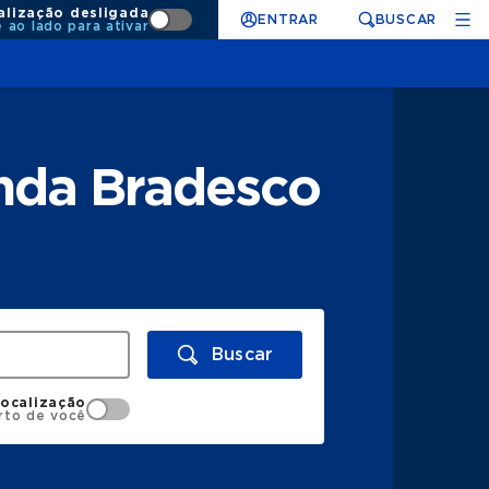
alização desligada
ENTRAR
BUSCAR
e ao lado para ativar
enda Bradesco
Buscar
localização
rto de você