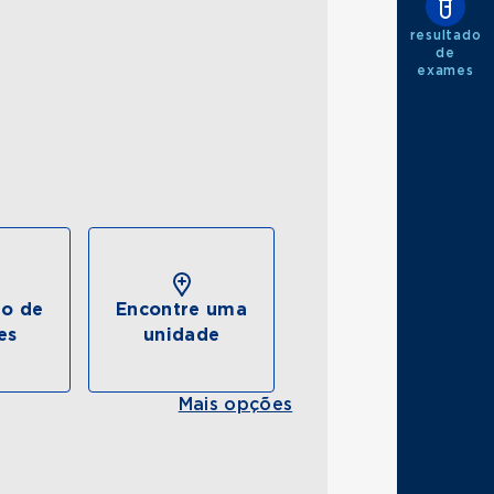
resultado
de
exames
do de
Encontre uma
es
unidade
Mais opções