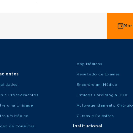
ervice
Mar
o Saúde
o Amil
App Médicos
acientes
Resultado de Exames
ialidades
Encontre um Médico
s e Procedimentos
Estudos Cardiologia D'Or
tre uma Unidade
Auto-agendamento Cirúrgic
tre um Médico
Cursos e Palestras
Institucional
ção de Consultas