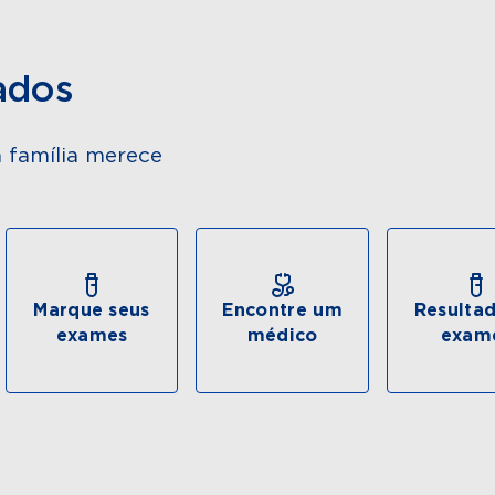
ados
 família merece
Marque seus
Encontre um
Resulta
exames
médico
exam