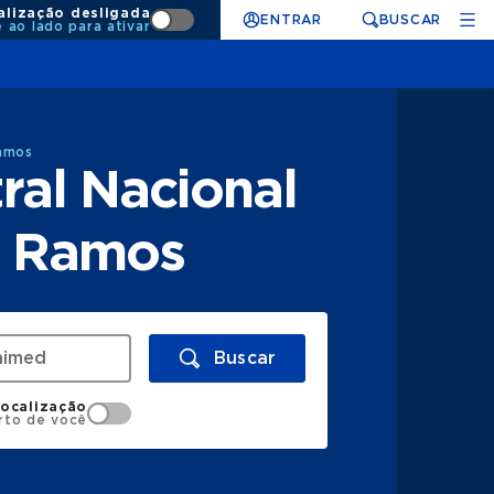
alização desligada
ENTRAR
BUSCAR
e ao lado para ativar
Ramos
ral Nacional
r Ramos
Buscar
localização
rto de você