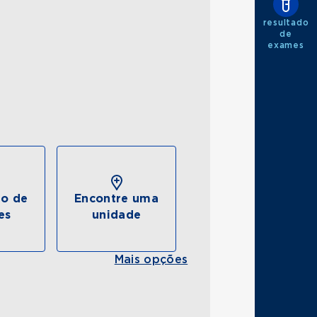
resultado
de
exames
do de
Encontre uma
es
unidade
Mais opções