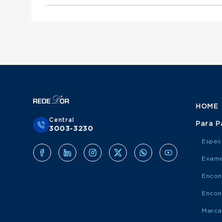
Otorrinolaringologista atende Mediservice
Urologista atende Porto Saúde
Ginecologista atende Mediservice
Obstetra atende Porto Saúde
Clínico Geral atende Grupo Amil
Cirurgião Do Aparelho Digestivo atende Medis
Cirurgião Geral atende Porto Saúde
Ortopedista atende Grupo Amil
Otorrinolaringologista atende Porto Saúde
Urologista atende Grupo Amil
Ginecologista atende Porto Saúde
Obstetra atende Grupo Amil
Cirurgião Do Aparelho Digestivo atende Port
Cirurgião Geral atende Grupo Amil
Otorrinolaringologista atende Grupo Amil
Ginecologista atende Grupo Amil
Cirurgião Do Aparelho Digestivo atende Grup
HOME
Central
Para P
3003-3230
Espec
Exame
Encon
Encon
Marca