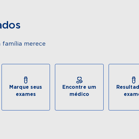
ados
 família merece
Marque seus
Encontre um
Resulta
exames
médico
exam