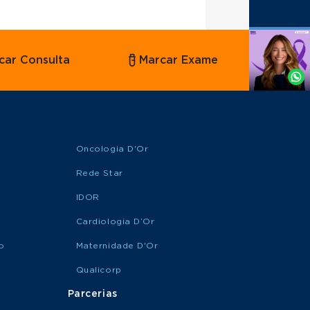
Agende
car Consulta
Marcar Exame
por
Whatsapp
Oncologia D'Or
Rede Star
IDOR
Cardiologia D’Or
o
Maternidade D'Or
Qualicorp
Parcerias