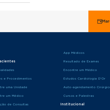
ervice
Mar
o Saúde
o Amil
App Médicos
acientes
Resultado de Exames
ialidades
Encontre um Médico
s e Procedimentos
Estudos Cardiologia D'Or
tre uma Unidade
Auto-agendamento Cirúrgic
tre um Médico
Cursos e Palestras
Institucional
ção de Consultas