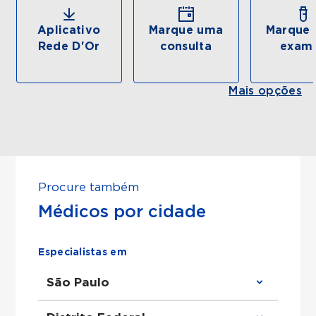
Aplicativo
Marque uma
Marque 
Rede D'Or
consulta
exam
Mais opções
Procure também
Médicos por cidade
Especialistas em
São Paulo
Clínico Geral em São Paulo