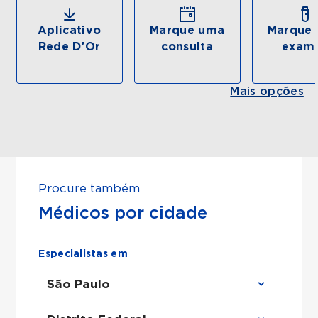
Aplicativo
Marque uma
Marque 
Rede D'Or
consulta
exam
Mais opções
Procure também
Médicos por cidade
Especialistas em
São Paulo
Clínico Geral em São Paulo