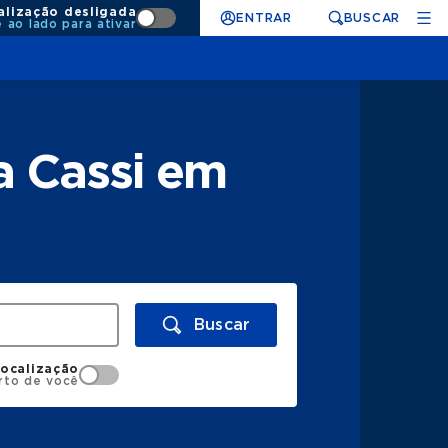
alização desligada
ENTRAR
BUSCAR
e ao lado para ativar
a Cassi em
Buscar
localização
rto de você