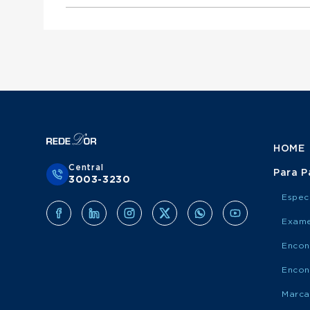
Otorrinolaringologista atende Mediservice
Urologista atende Porto Saúde
Ginecologista atende Mediservice
Obstetra atende Porto Saúde
Clínico Geral atende Grupo Amil
Cirurgião Do Aparelho Digestivo atende Medis
Cirurgião Geral atende Porto Saúde
Ortopedista atende Grupo Amil
Otorrinolaringologista atende Porto Saúde
Urologista atende Grupo Amil
Ginecologista atende Porto Saúde
Obstetra atende Grupo Amil
Cirurgião Do Aparelho Digestivo atende Port
Cirurgião Geral atende Grupo Amil
Otorrinolaringologista atende Grupo Amil
Ginecologista atende Grupo Amil
Cirurgião Do Aparelho Digestivo atende Grup
HOME
Central
Para P
3003-3230
Espec
Exame
Encon
Encon
Marca