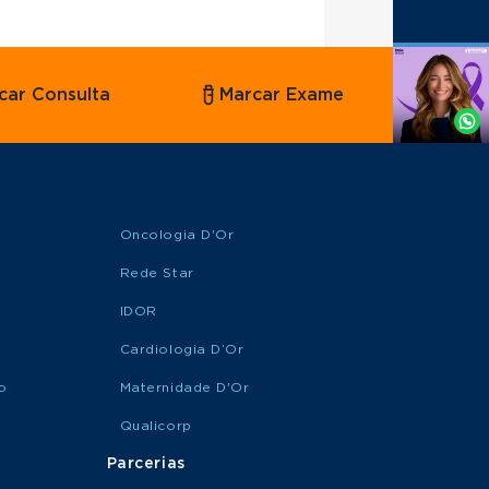
Agende
car Consulta
Marcar Exame
por
Whatsapp
Oncologia D'Or
Rede Star
IDOR
Cardiologia D’Or
o
Maternidade D'Or
Qualicorp
Parcerias