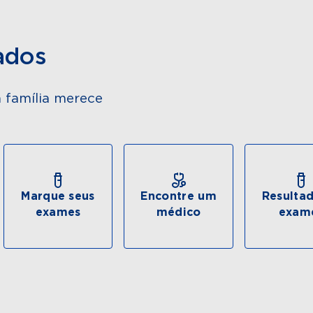
ados
 família merece
Marque seus
Encontre um
Resulta
exames
médico
exam