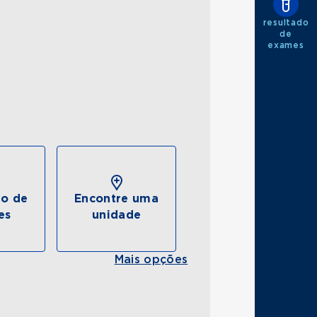
resultado
de
exames
do de
Encontre uma
es
unidade
Mais opções