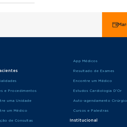
ervice
Mar
o Saúde
o Amil
App Médicos
acientes
Resultado de Exames
ialidades
Encontre um Médico
s e Procedimentos
Estudos Cardiologia D'Or
tre uma Unidade
Auto-agendamento Cirúrgic
tre um Médico
Cursos e Palestras
Institucional
ção de Consultas