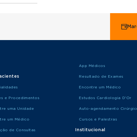
ervice
Mar
o Saúde
o Amil
App Médicos
acientes
Resultado de Exames
ialidades
Encontre um Médico
s e Procedimentos
Estudos Cardiologia D'Or
tre uma Unidade
Auto-agendamento Cirúrgic
tre um Médico
Cursos e Palestras
Institucional
ção de Consultas