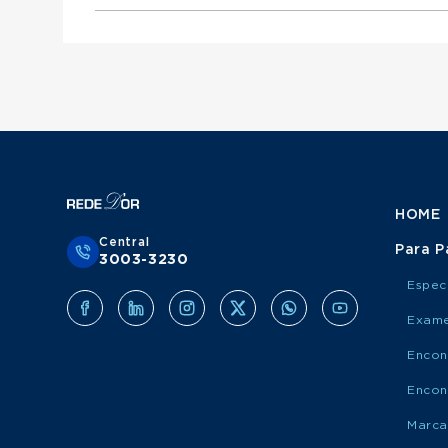
Otorrinolaringologista atende Mediservice
Urologista atende Porto Saúde
Ginecologista atende Mediservice
Obstetra atende Porto Saúde
Clínico Geral atende Grupo Amil
Cirurgião Do Aparelho Digestivo atende Medis
Cirurgião Geral atende Porto Saúde
Ortopedista atende Grupo Amil
Otorrinolaringologista atende Porto Saúde
Urologista atende Grupo Amil
Ginecologista atende Porto Saúde
Obstetra atende Grupo Amil
Cirurgião Do Aparelho Digestivo atende Port
Cirurgião Geral atende Grupo Amil
Otorrinolaringologista atende Grupo Amil
Ginecologista atende Grupo Amil
Cirurgião Do Aparelho Digestivo atende Grup
HOME
Central
Para P
3003-3230
Espec
Exame
Encon
Encon
Marca