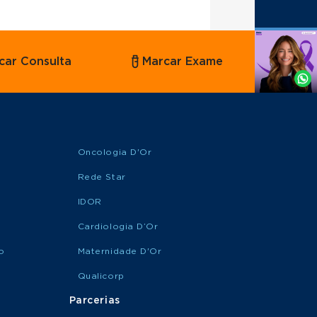
Agende
car Consulta
Marcar Exame
por
Whatsapp
Oncologia D'Or
Rede Star
IDOR
Cardiologia D’Or
o
Maternidade D'Or
Qualicorp
Parcerias