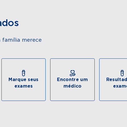
ados
 família merece
Marque seus
Encontre um
Resulta
exames
médico
exam