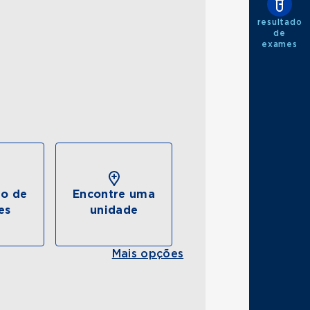
resultado
de
exames
do de
Encontre uma
es
unidade
Mais opções