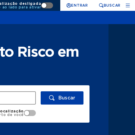
alização desligada
ENTRAR
BUSCAR
e ao lado para ativar
to Risco em
Buscar
localização
rto de você