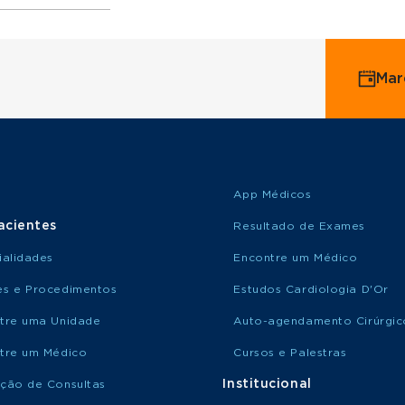
ervice
Mar
o Saúde
o Amil
App Médicos
acientes
Resultado de Exames
ialidades
Encontre um Médico
s e Procedimentos
Estudos Cardiologia D'Or
tre uma Unidade
Auto-agendamento Cirúrgic
tre um Médico
Cursos e Palestras
Institucional
ção de Consultas