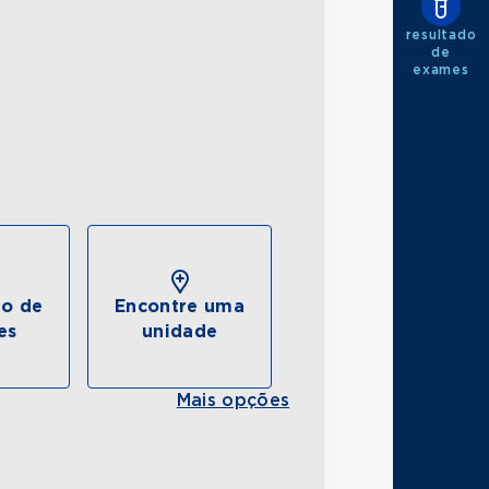
resultado
de
exames
do de
Encontre uma
es
unidade
Mais opções