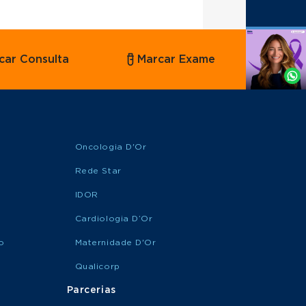
Agende
car Consulta
Marcar Exame
por
Whatsapp
Oncologia D'Or
Rede Star
IDOR
Cardiologia D’Or
o
Maternidade D'Or
Qualicorp
Parcerias