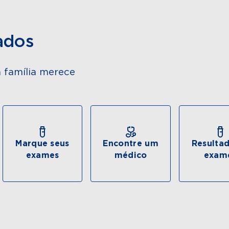
ados
 família merece
Marque seus
Encontre um
Resulta
exames
médico
exam