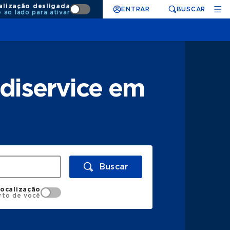
alização desligada
ENTRAR
BUSCAR
e ao lado para ativar
diservice em
Buscar
localização
rto de você