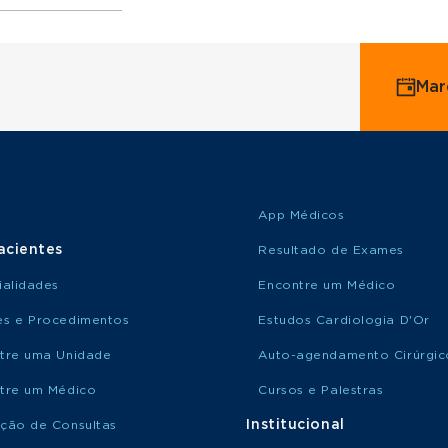
ervice
Mar
o Saúde
o Amil
App Médicos
acientes
Resultado de Exames
ialidades
Encontre um Médico
s e Procedimentos
Estudos Cardiologia D'Or
tre uma Unidade
Auto-agendamento Cirúrgic
tre um Médico
Cursos e Palestras
Institucional
ção de Consultas