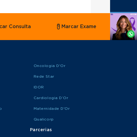
Agende
car Consulta
Marcar Exame
por
Whatsapp
Oncologia D'Or
Rede Star
IDOR
Cardiologia D’Or
o
Maternidade D'Or
Qualicorp
Parcerias