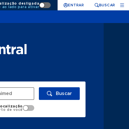
alização desligada
ENTRAR
BUSCAR
e ao lado para ativar
tral
Buscar
localização
rto de você