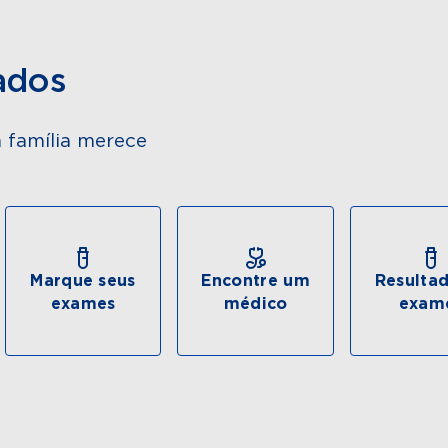
ados
 família merece
Marque seus
Encontre um
Resulta
exames
médico
exam