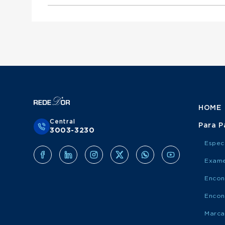
Otorrinolaringologista atende Mediservice
Urologista atende Porto Saúde
Ginecologista atende Mediservice
Obstetra atende Porto Saúde
Clínico Geral atende Grupo Amil
Cirurgião Do Aparelho Digestivo atende Medis
Cirurgião Geral atende Porto Saúde
Ortopedista atende Grupo Amil
Otorrinolaringologista atende Porto Saúde
Urologista atende Grupo Amil
Ginecologista atende Porto Saúde
Obstetra atende Grupo Amil
Cirurgião Do Aparelho Digestivo atende Port
Cirurgião Geral atende Grupo Amil
Otorrinolaringologista atende Grupo Amil
Ginecologista atende Grupo Amil
Cirurgião Do Aparelho Digestivo atende Grup
HOME
Central
Para P
3003-3230
Espec
Exame
Encon
Encon
Marca