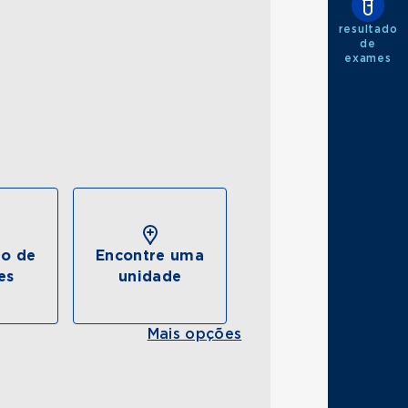
resultado
de
exames
do de
Encontre uma
es
unidade
Mais opções