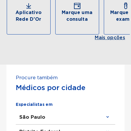
Aplicativo
Marque uma
Marque 
Rede D'Or
consulta
exam
Mais opções
Procure também
Médicos por cidade
Especialistas em
São Paulo
Clínico Geral em São Paulo