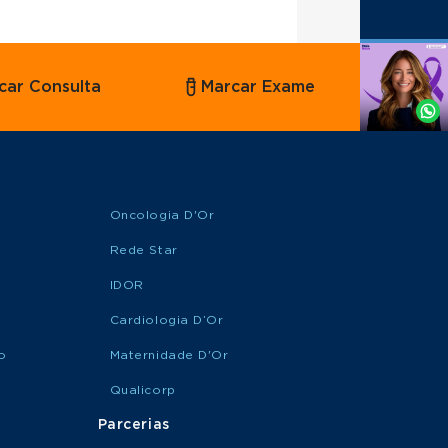
Agende
car Consulta
Marcar Exame
por
Whatsapp
Oncologia D'Or
Rede Star
IDOR
Cardiologia D’Or
o
Maternidade D'Or
Qualicorp
Parcerias