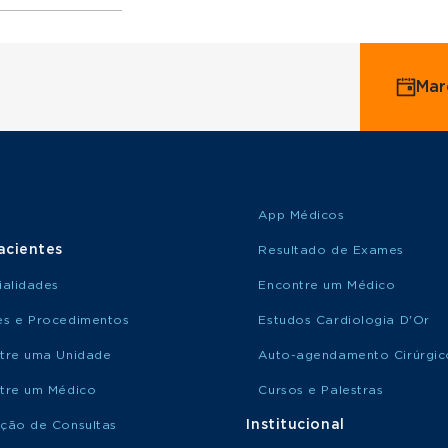
ervice
Mar
o Saúde
o Amil
App Médicos
acientes
Resultado de Exames
ialidades
Encontre um Médico
s e Procedimentos
Estudos Cardiologia D'Or
tre uma Unidade
Auto-agendamento Cirúrgic
tre um Médico
Cursos e Palestras
Institucional
ção de Consultas