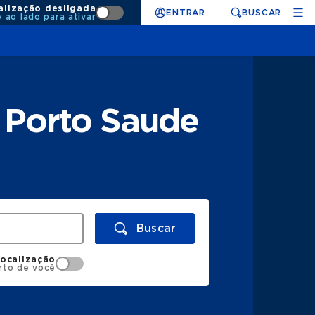
alização desligada
ENTRAR
BUSCAR
e ao lado para ativar
 Porto Saude
Buscar
localização
rto de você