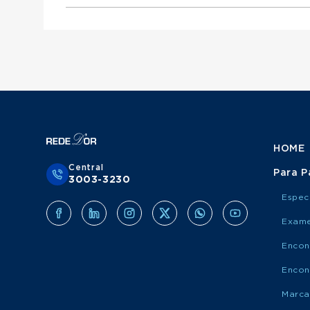
Otorrinolaringologista atende Mediservice
Urologista atende Porto Saúde
Ginecologista atende Mediservice
Obstetra atende Porto Saúde
Clínico Geral atende Grupo Amil
Cirurgião Do Aparelho Digestivo atende Medis
Cirurgião Geral atende Porto Saúde
Ortopedista atende Grupo Amil
Otorrinolaringologista atende Porto Saúde
Urologista atende Grupo Amil
Ginecologista atende Porto Saúde
Obstetra atende Grupo Amil
Cirurgião Do Aparelho Digestivo atende Port
Cirurgião Geral atende Grupo Amil
Otorrinolaringologista atende Grupo Amil
Ginecologista atende Grupo Amil
Cirurgião Do Aparelho Digestivo atende Grup
HOME
Central
Para P
3003-3230
Espec
Exame
Encon
Encon
Marca