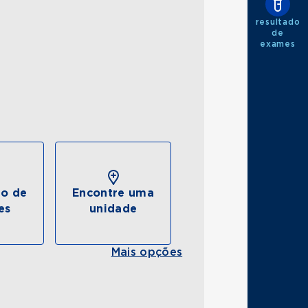
resultado
de
exames
do de
Encontre uma
es
unidade
Mais opções