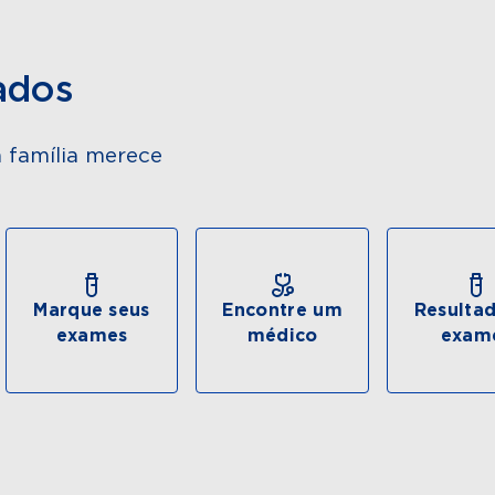
ados
 família merece
Marque seus
Encontre um
Resulta
exames
médico
exam