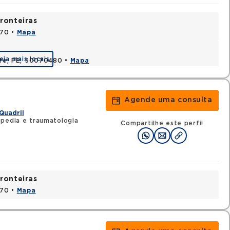
ronteiras
170 •
Mapa
eja mais locais
cife, PE, 50070480 •
Mapa
Agende uma consulta
Quadril
pedia e traumatologia
Compartilhe este perfil
ronteiras
170 •
Mapa