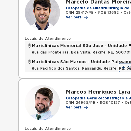
Marcelo Dantas Moreir
Ortopedia de Quadril
Cirurgia de 
CRM 29417/PE
•
RQE 13682 - Ort
Ver perfil
Locais de Atendimento
Maxiclínicas Memorial São José - Unidade F
Rua das Fronteiras, Boa Vista, Recife, PE, 50070
Maxiclínicas São Marcos - Unidade Paissan
V
Rua Pacifico dos Santos, Paissandu, Recife, PE, 
Marcos Henriques Lyra 
Ortopedia Geral
Reconstrução e 
CRM 24965/PE
•
RQE 10157 - Or
Ver perfil
Locais de Atendimento