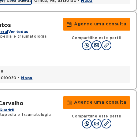
o, Casa Caiada, Olinda, PE, 53130150 •
Mapa
Agende uma consulta
ntos
eral
Ver todas
pedia e traumatologia
Compartilhe este perfil
du
52010030 •
Mapa
Agende uma consulta
Carvalho
Quadril
topedia e traumatologia
Compartilhe este perfil