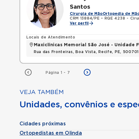
Santos
Cirurgia de Mão
Ortopedia de Mã
CRM 13884/PE
•
RQE 4238 - Ciru
Ver perfil
Locais de Atendimento
Maxiclínicas Memorial São José - Unidade F
Rua das Fronteiras, Boa Vista, Recife, PE, 50070
Página 1 - 7
VEJA TAMBÉM
Unidades, convênios e espec
Cidades próximas
Ortopedistas em Olinda