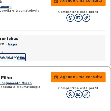
Agende uma consulta
a
Quadril
opedia e traumatologia
Compartilhe este perfil
ronteiras
170 •
Mapa
du
eja mais locais
52010030 •
Mapa
Agende uma consulta
Filho
Alongamento Ósseo
topedia e traumatologia
Compartilhe este perfil