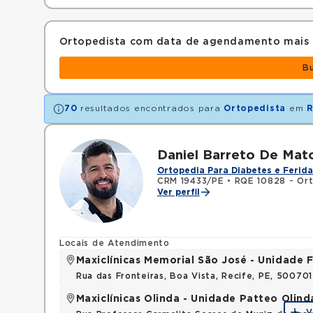
Ortopedista com data de agendamento mais
B
70
resultados encontrados para
Ortopedista
em
R
Daniel Barreto De Mat
Ortopedia Para Diabetes e Ferida
CRM 19433/PE
•
RQE 10828 - Ort
Ver perfil
Locais de Atendimento
Maxiclínicas Memorial São José - Unidade F
Rua das Fronteiras, Boa Vista, Recife, PE, 50070
Maxiclínicas Olinda - Unidade Patteo Olind
V