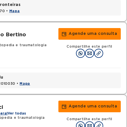
ronteiras
170 •
Mapa
Agende uma consulta
ro Bertino
topedia e traumatologia
Compartilhe este perfil
du
52010030 •
Mapa
Agende uma consulta
ci
eral
Ver todas
opedia e traumatologia
Compartilhe este perfil