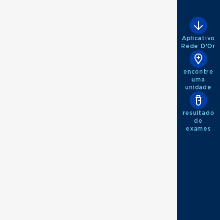
Aplicativo
Rede D'Or
encontre
uma
unidade
resultado
de
exames