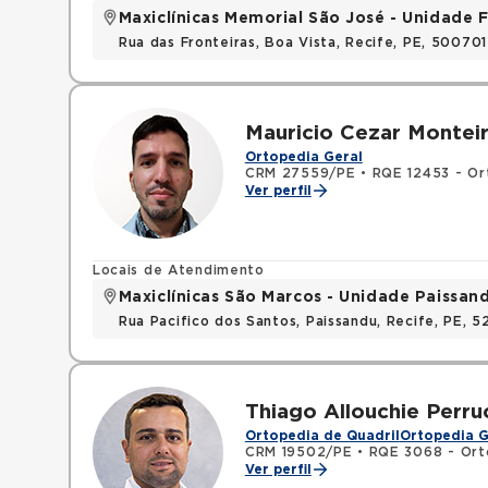
Maxiclínicas Memorial São José - Unidade F
Rua das Fronteiras, Boa Vista, Recife, PE, 50070
Mauricio Cezar Montei
Ortopedia Geral
CRM 27559/PE
•
RQE 12453 - Or
Ver perfil
Locais de Atendimento
Maxiclínicas São Marcos - Unidade Paissan
Rua Pacifico dos Santos, Paissandu, Recife, PE, 
Thiago Allouchie Perru
Ortopedia de Quadril
Ortopedia G
CRM 19502/PE
•
RQE 3068 - Ort
Ver perfil