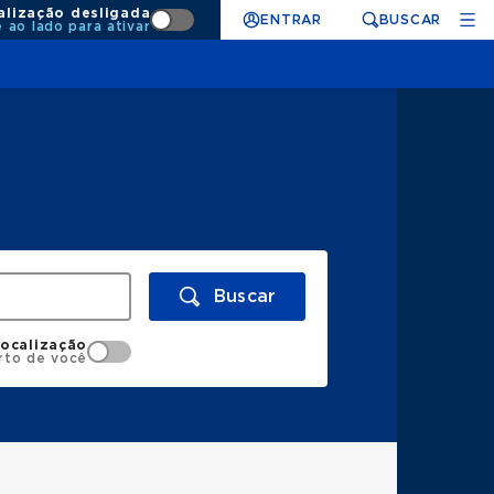
alização desligada
ENTRAR
BUSCAR
e ao lado para ativar
Buscar
localização
rto de você