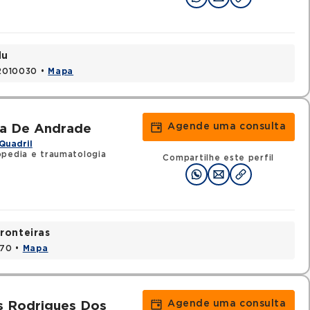
du
52010030 •
Mapa
Agende uma consulta
ra De Andrade
Quadril
pedia e traumatologia
Compartilhe este perfil
ronteiras
170 •
Mapa
Agende uma consulta
s Rodrigues Dos