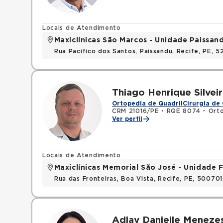
Locais de Atendimento
Maxiclínicas São Marcos - Unidade Paissan
Rua Pacifico dos Santos, Paissandu, Recife, PE, 
Thiago Henrique Silvei
Ortopedia de Quadril
Cirurgia de 
CRM 21016/PE
•
RQE 8074 - Orto
Ver perfil
Locais de Atendimento
Maxiclínicas Memorial São José - Unidade F
Rua das Fronteiras, Boa Vista, Recife, PE, 50070
Adlay Danielle Meneze