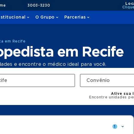
Loc
ame
3003-3230
Cliqu
nstitucional
O Grupo
Parcerias
ta em Recife
opedista em Recife
dades e encontre o médico ideal para você.
Ative sua 
Encontre unidades pe
1