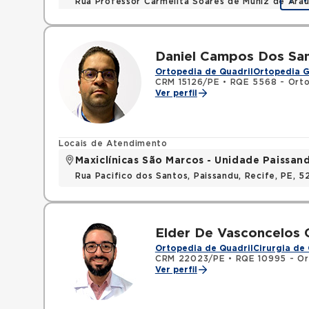
Rua Professor Carmelita Soares de Muniz de Arauj
Daniel Campos Dos Sa
Ortopedia de Quadril
Ortopedia G
CRM 15126/PE
•
RQE 5568 - Orto
Ver perfil
Locais de Atendimento
Maxiclínicas São Marcos - Unidade Paissan
Rua Pacifico dos Santos, Paissandu, Recife, PE, 
Elder De Vasconcelos 
Ortopedia de Quadril
Cirurgia de 
CRM 22023/PE
•
RQE 10995 - Or
Ver perfil