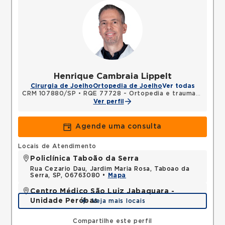
Henrique Cambraia Lippelt
Cirurgia de Joelho
Ortopedia de Joelho
Ver todas
CRM 107880/SP
•
RQE 77728 - Ortopedia e traumatologia
Ver perfil
Agende uma consulta
Locais de Atendimento
Policlínica Taboão da Serra
Rua Cezario Dau, Jardim Maria Rosa, Taboao da
Serra, SP, 06763080 •
Mapa
Centro Médico São Luiz Jabaquara -
Unidade Peróbas
Veja mais locais
Rua das Perobas, Jardim Oriental, Sao Paulo, SP,
04321120 •
Mapa
Compartilhe este perfil