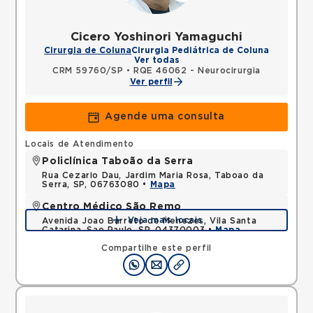
Cicero Yoshinori Yamaguchi
Cirurgia de Coluna
Cirurgia Pediátrica de Coluna
Ver todas
CRM 59760/SP
•
RQE 46062 - Neurocirurgia
Ver perfil
Agende uma consulta
Locais de Atendimento
Policlínica Taboão da Serra
Rua Cezario Dau, Jardim Maria Rosa, Taboao da
Serra, SP, 06763080 •
Mapa
Centro Médico São Remo
Veja mais locais
Avenida Joao Barreto de Menezes, Vila Santa
Catarina, Sao Paulo, SP, 04370003 •
Mapa
Compartilhe este perfil