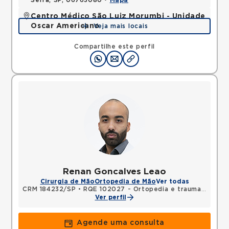
Serra, SP, 06763080 •
Mapa
Centro Médico São Luiz Morumbi - Unidade
Oscar Americano
Veja mais locais
Rua Engenheiro Oscar Americano, Morumbi, Sao
Paulo, SP, 05673050 •
Mapa
Compartilhe este perfil
Renan Goncalves Leao
Cirurgia de Mão
Ortopedia de Mão
Ver todas
CRM 184232/SP
•
RQE 102027 - Ortopedia e traumatologia
Ver perfil
Agende uma consulta