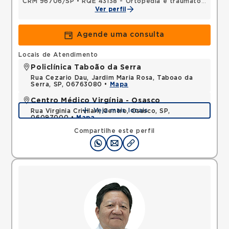
CRM 96706/SP
•
RQE 43138 - Ortopedia e traumatologia
Ver perfil
Agende uma consulta
Locais de Atendimento
Policlínica Taboão da Serra
Rua Cezario Dau, Jardim Maria Rosa, Taboao da
Serra, SP, 06763080 •
Mapa
Centro Médico Virgínia - Osasco
Veja mais locais
Rua Virginia Crivilari, Centro, Osasco, SP,
06097000 •
Mapa
Compartilhe este perfil