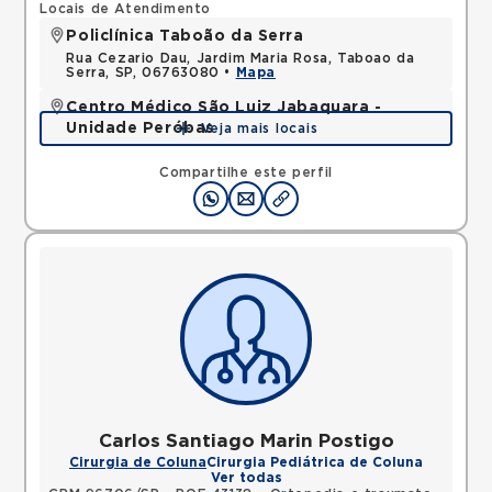
Locais de Atendimento
Policlínica Taboão da Serra
Rua Cezario Dau, Jardim Maria Rosa, Taboao da
Serra, SP, 06763080 •
Mapa
Centro Médico São Luiz Jabaquara -
Unidade Peróbas
Veja mais locais
Rua das Perobas, Jardim Oriental, Sao Paulo, SP,
04321120 •
Mapa
Compartilhe este perfil
Carlos Santiago Marin Postigo
Cirurgia de Coluna
Cirurgia Pediátrica de Coluna
Ver todas