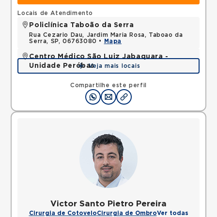
Locais de Atendimento
Policlínica Taboão da Serra
Rua Cezario Dau, Jardim Maria Rosa, Taboao da
Serra, SP, 06763080 •
Mapa
Centro Médico São Luiz Jabaquara -
Unidade Peróbas
Veja mais locais
Rua das Perobas, Jardim Oriental, Sao Paulo, SP,
04321120 •
Mapa
Compartilhe este perfil
Victor Santo Pietro Pereira
Cirurgia de Cotovelo
Cirurgia de Ombro
Ver todas