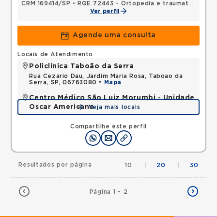
CRM 169414/SP
•
RQE 72443 - Ortopedia e traumatologia
Ver perfil
Agende uma consulta
Locais de Atendimento
Policlínica Taboão da Serra
Rua Cezario Dau, Jardim Maria Rosa, Taboao da
Serra, SP, 06763080 •
Mapa
Centro Médico São Luiz Morumbi - Unidade
Oscar Americano
Veja mais locais
Rua Engenheiro Oscar Americano, Morumbi, Sao
Paulo, SP, 05673050 •
Mapa
Compartilhe este perfil
Resultados por página
10
|
20
|
30
Página 1 - 2