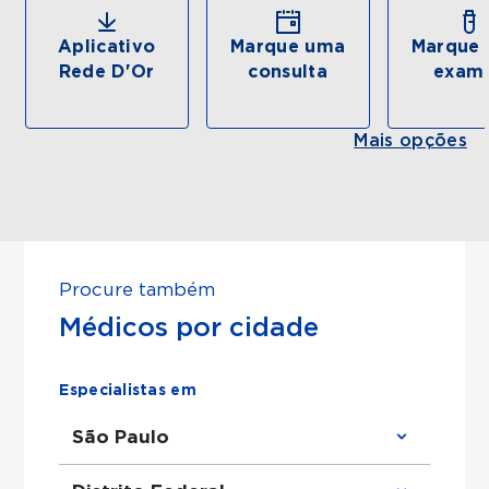
Aplicativo
Marque uma
Marque 
Rede D'Or
consulta
exam
Mais opções
Procure também
Médicos por cidade
Especialistas em
São Paulo
Clínico Geral em São Paulo