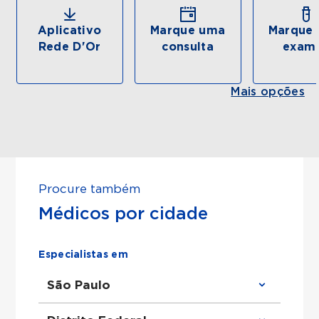
Aplicativo
Marque uma
Marque 
Rede D'Or
consulta
exam
Mais opções
Procure também
Médicos por cidade
Especialistas em
São Paulo
Clínico Geral em São Paulo