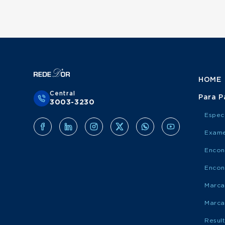
Otorrinolaringologista atende Porto Saúde
Urologista atende Grupo Amil
Ginecologista atende Porto Saúde
Obstetra atende Grupo Amil
Cirurgião Do Aparelho Digestivo atende Port
Cirurgião Geral atende Grupo Amil
Otorrinolaringologista atende Grupo Amil
Ginecologista atende Grupo Amil
Cirurgião Do Aparelho Digestivo atende Grup
HOME
Central
Para P
3003-3230
Espec
Exame
Encon
Encon
Marca
Marca
Resul