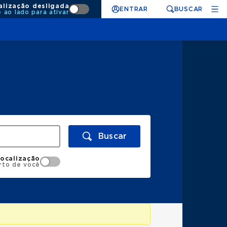
alização desligada
ENTRAR
BUSCAR
e ao lado para ativar
Buscar
localização
rto de você