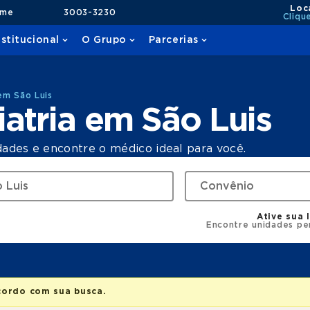
Loc
ame
3003-3230
Cliqu
nstitucional
O Grupo
Parcerias
em São Luis
atria em São Luis
dades e encontre o médico ideal para você.
Ative sua 
Encontre unidades pe
cordo com sua busca.