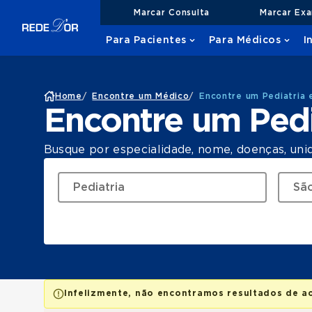
Marcar Consulta
Marcar Ex
Para Pacientes
Para Médicos
I
Home
/
Encontre um Médico
/
Encontre um Pediatria 
Encontre um Pedi
Busque por especialidade, nome, doenças, uni
Infelizmente, não encontramos resultados de a