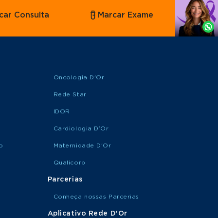
Agende
car Consulta
Marcar Exame
por
Whatsapp
Oncologia D'Or
Rede Star
IDOR
Cardiologia D’Or
o
Maternidade D'Or
Qualicorp
Parcerias
Conheça nossas Parcerias
Aplicativo Rede D'Or