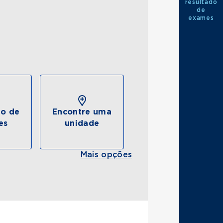
resultado
de
exames
do de
Encontre uma
es
unidade
Mais opções