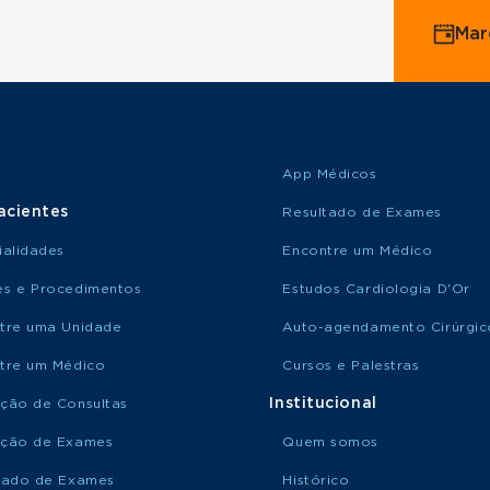
Mar
o Saúde
o Amil
App Médicos
acientes
Resultado de Exames
ialidades
Encontre um Médico
s e Procedimentos
Estudos Cardiologia D'Or
tre uma Unidade
Auto-agendamento Cirúrgic
tre um Médico
Cursos e Palestras
Institucional
ção de Consultas
ção de Exames
Quem somos
tado de Exames
Histórico