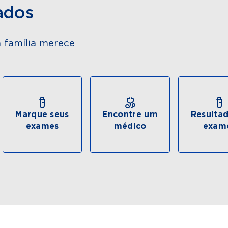
ados
 família merece
Marque seus
Encontre um
Resulta
exames
médico
exam