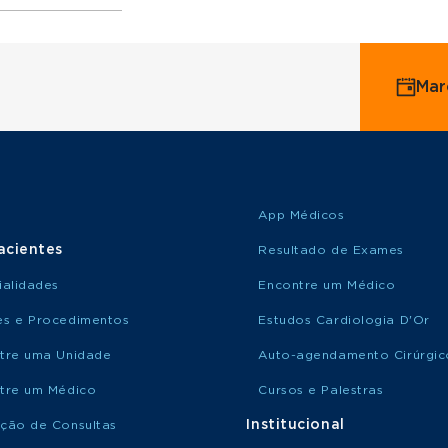
ervice
Mar
o Saúde
o Amil
App Médicos
acientes
Resultado de Exames
ialidades
Encontre um Médico
s e Procedimentos
Estudos Cardiologia D'Or
tre uma Unidade
Auto-agendamento Cirúrgic
tre um Médico
Cursos e Palestras
Institucional
ção de Consultas