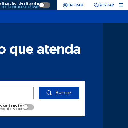
alização desligada
ENTRAR
BUSCAR
e ao lado para ativar
o que atenda
Buscar
localização
rto de você