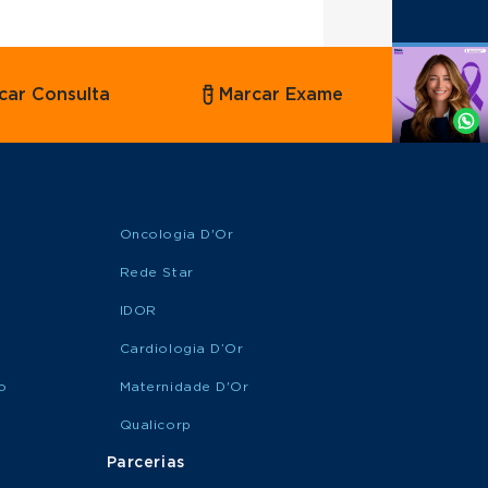
Agende
car Consulta
Marcar Exame
por
Whatsapp
Oncologia D'Or
Rede Star
IDOR
Cardiologia D’Or
o
Maternidade D'Or
Qualicorp
Parcerias