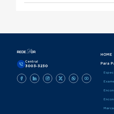
Otorrinolaringologista atende Mediservice
Urologista atende Porto Saúde
Ginecologista atende Mediservice
Obstetra atende Porto Saúde
Clínico Geral atende Grupo Amil
Cirurgião Do Aparelho Digestivo atende Medis
Cirurgião Geral atende Porto Saúde
Ortopedista atende Grupo Amil
Otorrinolaringologista atende Porto Saúde
Urologista atende Grupo Amil
Ginecologista atende Porto Saúde
Obstetra atende Grupo Amil
Cirurgião Do Aparelho Digestivo atende Port
Cirurgião Geral atende Grupo Amil
Otorrinolaringologista atende Grupo Amil
Ginecologista atende Grupo Amil
Cirurgião Do Aparelho Digestivo atende Grup
HOME
Central
Para P
3003-3230
Espec
Exame
Encon
Encon
Marca