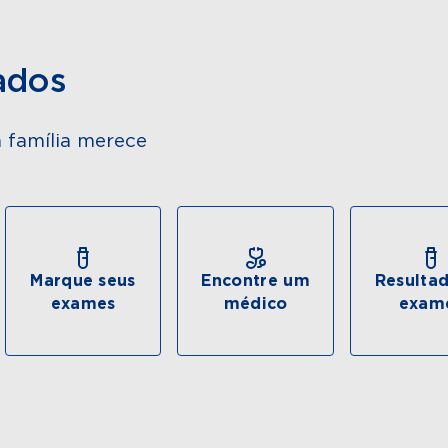
ados
 família merece
Marque seus
Encontre um
Resulta
exames
médico
exam