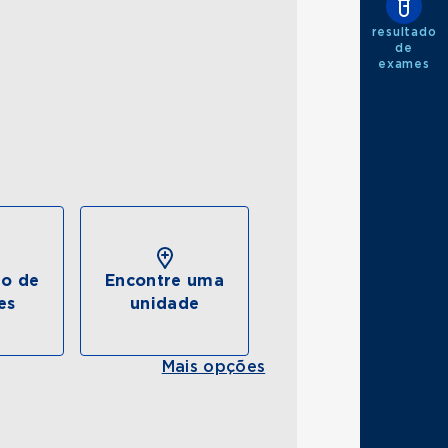
resultado
de
exames
do de
Encontre uma
es
unidade
Mais opções