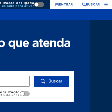
alização desligada
ENTRAR
BUSCAR
e ao lado para ativar
o que atenda
Buscar
localização
rto de você