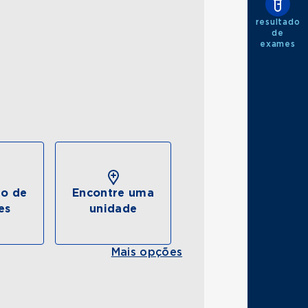
resultado
de
exames
do de
Encontre uma
es
unidade
Mais opções