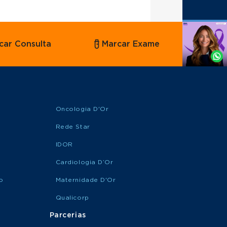
Agende
car Consulta
Marcar Exame
por
Whatsapp
Oncologia D'Or
Rede Star
IDOR
Cardiologia D’Or
o
Maternidade D'Or
Qualicorp
Parcerias