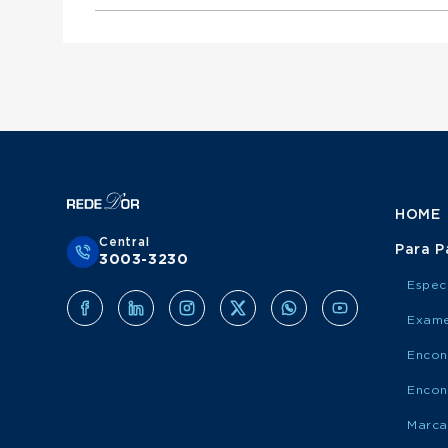
Otorrinolaringologista atende Mediservice
Urologista atende Porto Saúde
Ginecologista atende Mediservice
Obstetra atende Porto Saúde
Clínico Geral atende Grupo Amil
Cirurgião Do Aparelho Digestivo atende Medis
Cirurgião Geral atende Porto Saúde
Ortopedista atende Grupo Amil
Otorrinolaringologista atende Porto Saúde
Urologista atende Grupo Amil
Ginecologista atende Porto Saúde
Obstetra atende Grupo Amil
Cirurgião Do Aparelho Digestivo atende Port
Cirurgião Geral atende Grupo Amil
Otorrinolaringologista atende Grupo Amil
Ginecologista atende Grupo Amil
Cirurgião Do Aparelho Digestivo atende Grup
HOME
Central
Para P
3003-3230
Espec
Exame
Encon
Encon
Marca