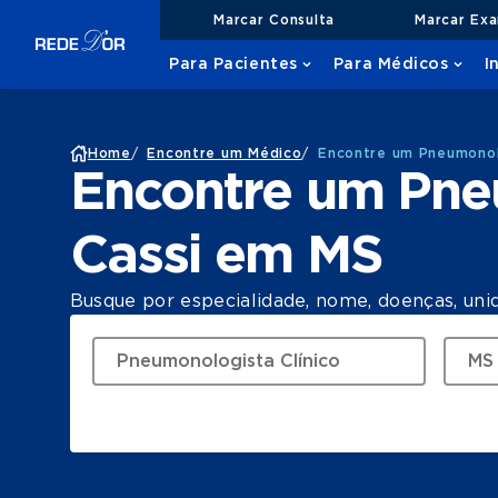
Marcar Consulta
Marcar Ex
Para Pacientes
Para Médicos
I
Home
/
Encontre um Médico
/
Encontre um Pneumonol
Encontre um Pne
Cassi em MS
Busque por especialidade, nome, doenças, uni