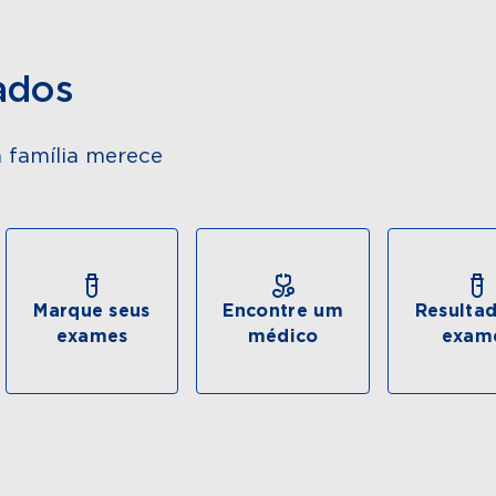
ados
 família merece
Marque seus
Encontre um
Resulta
exames
médico
exam