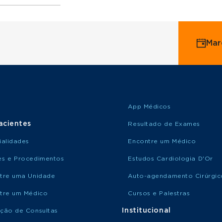
ervice
Mar
o Saúde
o Amil
App Médicos
acientes
Resultado de Exames
ialidades
Encontre um Médico
s e Procedimentos
Estudos Cardiologia D'Or
tre uma Unidade
Auto-agendamento Cirúrgic
tre um Médico
Cursos e Palestras
Institucional
ção de Consultas