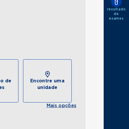
resultado
de
exames
do de
Encontre uma
es
unidade
Mais opções