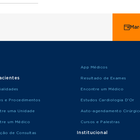
ervice
Mar
o Saúde
o Amil
App Médicos
acientes
Resultado de Exames
ialidades
Encontre um Médico
s e Procedimentos
Estudos Cardiologia D'Or
tre uma Unidade
Auto-agendamento Cirúrgic
tre um Médico
Cursos e Palestras
Institucional
ção de Consultas