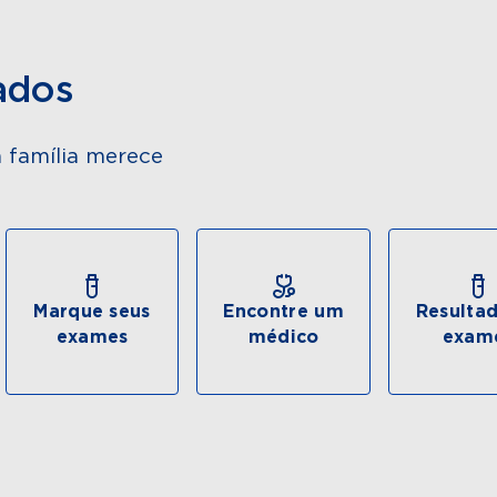
ados
 família merece
Marque seus
Encontre um
Resulta
exames
médico
exam