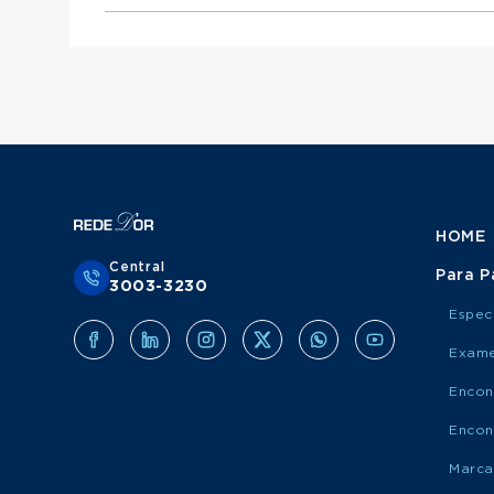
Otorrinolaringologista atende Mediservice
Urologista atende Porto Saúde
Ginecologista atende Mediservice
Obstetra atende Porto Saúde
Clínico Geral atende Grupo Amil
Cirurgião Do Aparelho Digestivo atende Medis
Cirurgião Geral atende Porto Saúde
Ortopedista atende Grupo Amil
Otorrinolaringologista atende Porto Saúde
Urologista atende Grupo Amil
Ginecologista atende Porto Saúde
Obstetra atende Grupo Amil
Cirurgião Do Aparelho Digestivo atende Port
Cirurgião Geral atende Grupo Amil
Otorrinolaringologista atende Grupo Amil
Ginecologista atende Grupo Amil
Cirurgião Do Aparelho Digestivo atende Grup
HOME
Central
Para P
3003-3230
Espec
Exame
Encon
Encon
Marca