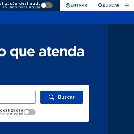
alização desligada
ENTRAR
BUSCAR
e ao lado para ativar
o que atenda
Buscar
localização
rto de você