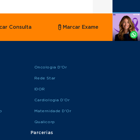
Agende
car Consulta
Marcar Exame
por
Whatsapp
Oncologia D'Or
Rede Star
IDOR
Cardiologia D’Or
o
Maternidade D'Or
Qualicorp
Parcerias