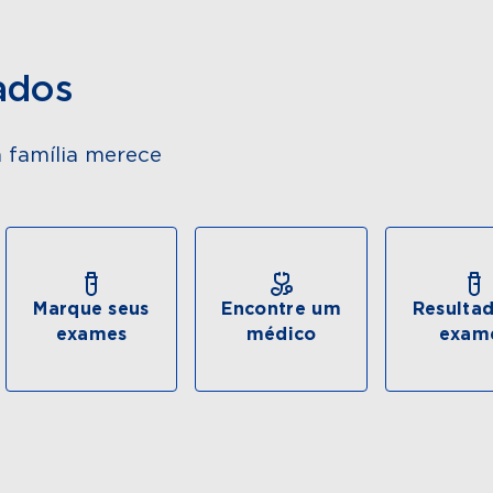
ados
 família merece
Marque seus
Encontre um
Resulta
exames
médico
exam