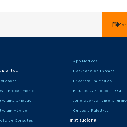
ervice
Mar
o Saúde
o Amil
App Médicos
acientes
Resultado de Exames
ialidades
Encontre um Médico
s e Procedimentos
Estudos Cardiologia D'Or
tre uma Unidade
Auto-agendamento Cirúrgic
tre um Médico
Cursos e Palestras
Institucional
ção de Consultas