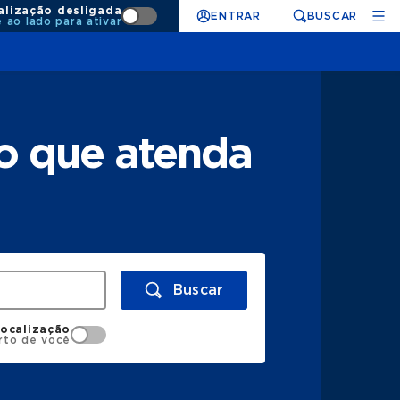
alização desligada
ENTRAR
BUSCAR
e ao lado para ativar
o que atenda
Buscar
localização
rto de você