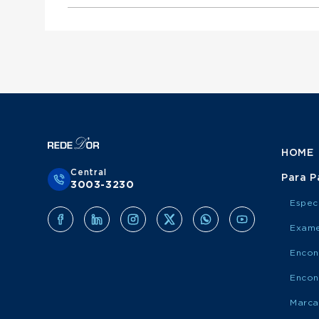
Otorrinolaringologista atende Mediservice
Urologista atende Porto Saúde
Ginecologista atende Mediservice
Obstetra atende Porto Saúde
Clínico Geral atende Grupo Amil
Cirurgião Do Aparelho Digestivo atende Medis
Cirurgião Geral atende Porto Saúde
Ortopedista atende Grupo Amil
Otorrinolaringologista atende Porto Saúde
Urologista atende Grupo Amil
Ginecologista atende Porto Saúde
Obstetra atende Grupo Amil
Cirurgião Do Aparelho Digestivo atende Port
Cirurgião Geral atende Grupo Amil
Otorrinolaringologista atende Grupo Amil
Ginecologista atende Grupo Amil
Cirurgião Do Aparelho Digestivo atende Grup
HOME
Central
Para P
3003-3230
Espec
Exame
Encon
Encon
Marca