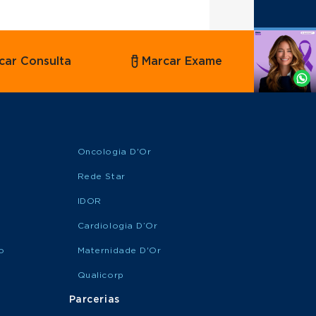
Agende
car Consulta
Marcar Exame
por
Whatsapp
Oncologia D'Or
Rede Star
IDOR
Cardiologia D’Or
o
Maternidade D'Or
Qualicorp
Parcerias