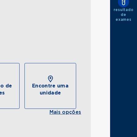
resultado
de
exames
do de
Encontre uma
es
unidade
Mais opções