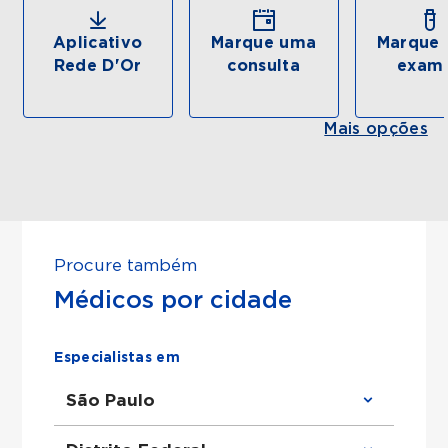
Aplicativo
Marque uma
Marque 
Rede D'Or
consulta
exam
Mais opções
Procure também
Médicos por cidade
Especialistas em
São Paulo
Clínico Geral em São Paulo