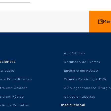
ervice
Mar
o Saúde
o Amil
App Médicos
acientes
Resultado de Exames
ialidades
Encontre um Médico
s e Procedimentos
Estudos Cardiologia D'Or
tre uma Unidade
Auto-agendamento Cirúrgic
tre um Médico
Cursos e Palestras
Institucional
ção de Consultas