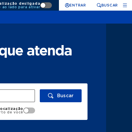
alização desligada
ENTRAR
BUSCAR
e ao lado para ativar
 que atenda
Buscar
localização
rto de você