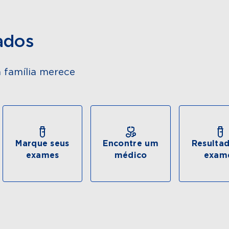
ados
 família merece
Marque seus
Encontre um
Resulta
exames
médico
exam