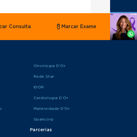
Agende
car Consulta
Marcar Exame
por
Whatsapp
Oncologia D'Or
Rede Star
IDOR
Cardiologia D’Or
o
Maternidade D'Or
Qualicorp
Parcerias