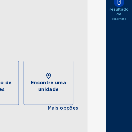
resultado
de
exames
do de
Encontre uma
es
unidade
Mais opções