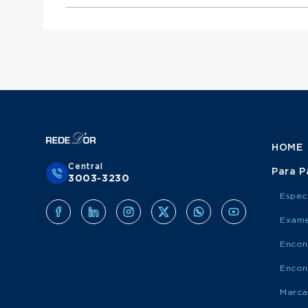
Otorrinolaringologista atende Mediservice
Urologista atende Porto Saúde
Ginecologista atende Mediservice
Obstetra atende Porto Saúde
Clínico Geral atende Grupo Amil
Cirurgião Do Aparelho Digestivo atende Medis
Cirurgião Geral atende Porto Saúde
Ortopedista atende Grupo Amil
Otorrinolaringologista atende Porto Saúde
Urologista atende Grupo Amil
Ginecologista atende Porto Saúde
Obstetra atende Grupo Amil
Cirurgião Do Aparelho Digestivo atende Port
Cirurgião Geral atende Grupo Amil
Otorrinolaringologista atende Grupo Amil
Ginecologista atende Grupo Amil
Cirurgião Do Aparelho Digestivo atende Grup
HOME
Central
Para P
3003-3230
Espec
Exame
Encon
Encon
Marca