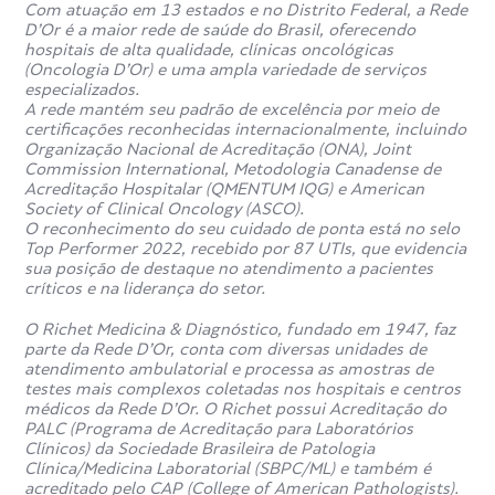
confusão mental;
Com atuação em 13 estados e no Distrito Federal, a Rede
D’Or é a maior rede de saúde do Brasil, oferecendo
dor nos ossos;
hospitais de alta qualidade, clínicas oncológicas
perda de apetite;
(Oncologia D’Or) e uma ampla variedade de serviços
náuseas;
especializados.
A rede mantém seu padrão de excelência por meio de
formigamentos nas extremidades do corpo.
certificações reconhecidas internacionalmente, incluindo
Organização Nacional de Acreditação (ONA), Joint
Quais são os tipos de exame de
Commission International, Metodologia Canadense de
Acreditação Hospitalar (QMENTUM IQG) e American
cálcio?
Society of Clinical Oncology (ASCO).
O reconhecimento do seu cuidado de ponta está no selo
Top Performer 2022, recebido por 87 UTIs, que evidencia
Existem diferentes tipos de exames de cálcio que são
sua posição de destaque no atendimento a pacientes
utilizados para avaliar os níveis desse mineral no corpo e
críticos e na liderança do setor.
verificar possíveis condições de saúde. Os principais tipos
são:
O Richet Medicina & Diagnóstico, fundado em 1947, faz
parte da Rede D’Or, conta com diversas unidades de
atendimento ambulatorial e processa as amostras de
Exame de cálcio total (sérico)
testes mais complexos coletadas nos hospitais e centros
médicos da Rede D’Or. O Richet possui Acreditação do
PALC (Programa de Acreditação para Laboratórios
Mede a quantidade total de cálcio no sangue, incluindo
Clínicos) da Sociedade Brasileira de Patologia
tanto o cálcio ligado às proteínas quanto o cálcio livre.
Clínica/Medicina Laboratorial (SBPC/ML) e também é
Esse exame é útil para verificar os níveis gerais de cálcio.
acreditado pelo CAP (College of American Pathologists).