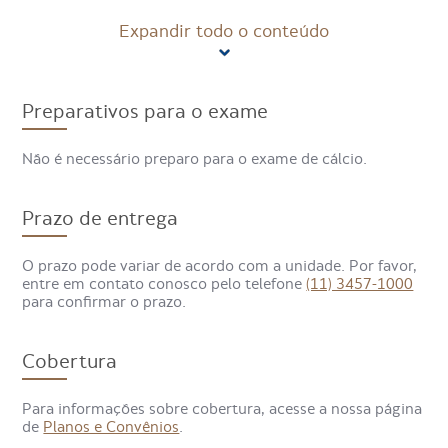
humano: o iônico (ou livre), que exerce efeitos no corpo, e
Expandir todo o conteúdo
o que está ligado a proteínas, que compõem uma espécie
de “reserva”. O cálcio livre e o ligado a proteínas, juntos,
formam os níveis de cálcio total.
Preparativos para o exame
É possível encontrar a substância em alimentos como leite,
iogurte, queijos, vegetais de folhas verdes, nozes e peixes.
Não é necessário preparo para o exame de cálcio.
Como é feito o exame de cálcio?
Prazo de entrega
O exame é realizado por meio da coleta de sangue, que é
enviada a um laboratório para análise. O procedimento é
O prazo pode variar de acordo com a unidade. Por favor,
rápido e causa pouco desconforto. Em alguns dias, os
entre em contato conosco pelo telefone
(11) 3457-1000
resultados ficam prontos e devem ser posteriormente
para confirmar o prazo.
discutidos com o médico.
Cobertura
Para que serve o exame de
cálcio?
Para informações sobre cobertura, acesse a nossa página
de
Planos e Convênios
.