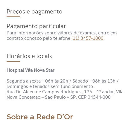
Eles servem para detectar alterações em seus níveis no
corpo, tanto acima (hipercalcemia) quanto abaixo
Preços e pagamento
(hipocalcemia) do número considerado normal. Além disso,
também pode ser utilizado para auxiliar no diagnóstico de
problemas cardíacos, renais, endócrinos, doenças ósseas,
Pagamento particular
cânceres que envolvam os ossos e desnutrição, por
Para informações sobre valores de exames, entre em
exemplo.
contato conosco pelo telefone
(11) 3457-1000
.
Quais são os sintomas que
Horários e locais
indicam a necessidade de um
exame de cálcio?
Hospital Vila Nova Star
Segunda a sexta – 06h às 20h / Sábado – 06h às 13h /
Domingos e feriados sem funcionamento.
O exame é indicado para pessoas com suspeita de alguma
Rua Dr. Alceu de Campos Rodrigues, 126 – 1º andar, Vila
condição de saúde que envolva o mineral ou apenas como
Nova Conceição – São Paulo – SP. CEP 04544-000
avaliação de rotina. Mas alguns dos sintomas que podem
apontar a necessidade do exame são:
alterações no ritmo cardíaco;
Sobre a Rede D'Or
fraqueza;
cãibras;