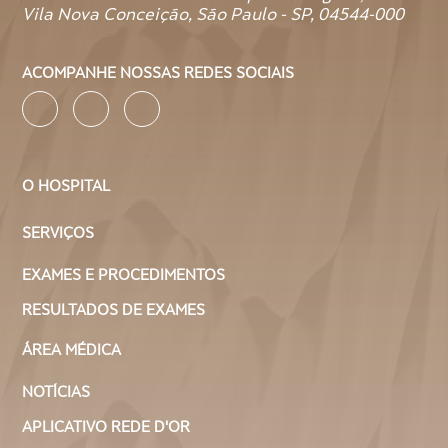
Vila Nova Conceição, São Paulo - SP, 04544-000
Dependendo da condição clínica do paciente, o exame de
cálcio pode ser solicitado por diversos especialistas, como
clínicos gerais, endocrinologistas, ortopedistas,
ACOMPANHE NOSSAS REDES SOCIAIS
nefrologistas, entre outros.
O HOSPITAL
SERVIÇOS
EXAMES E PROCEDIMENTOS
RESULTADOS DE EXAMES
ÁREA MÉDICA
NOTÍCIAS
APLICATIVO REDE D'OR