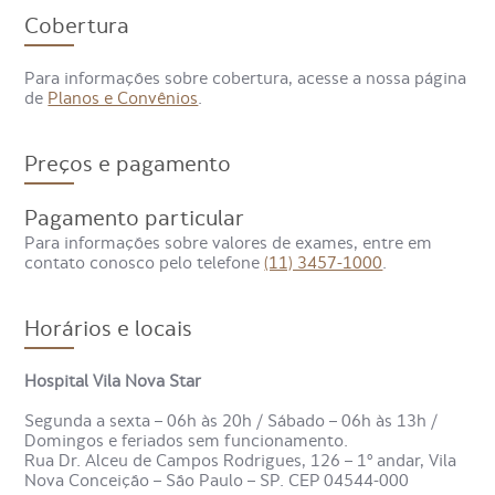
Quais são os sintomas ou
Cobertura
condições que indicam a
Para informações sobre cobertura, acesse a nossa página
necessidade de um exame de
de
Planos e Convênios
.
Sexagem Fetal?
Preços e pagamento
A realização do exame de Sexagem Fetal geralmente não
está relacionada a sintomas ou condições médicas
Pagamento particular
específicas, mas sim à vontade dos pais em descobrir o
Para informações sobre valores de exames, entre em
sexo do bebê precocemente. Em casos de histórico
contato conosco pelo telefone
(11) 3457-1000
.
familiar de doenças genéticas ligadas ao sexo, o exame
pode ser recomendado por um especialista.
Horários e locais
O exame de Sexagem Fetal é
confiável?
Hospital Vila Nova Star
Segunda a sexta – 06h às 20h / Sábado – 06h às 13h /
Domingos e feriados sem funcionamento.
Sim, o exame é considerado bastante confiável, com uma
Rua Dr. Alceu de Campos Rodrigues, 126 – 1º andar, Vila
taxa de acerto que pode ultrapassar 99%, desde que
Nova Conceição – São Paulo – SP. CEP 04544-000
realizado a partir da 8ª semana de gestação. A precisão