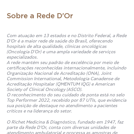
depende também da coleta e análise corretas da amostra
de sangue.
Sobre a Rede D'Or
Em quanto tempo fica pronto o
exame de Sexagem Fetal?
Com atuação em 13 estados e no Distrito Federal, a Rede
D’Or é a maior rede de saúde do Brasil, oferecendo
hospitais de alta qualidade, clínicas oncológicas
O tempo para obter o resultado do exame de Sexagem
(Oncologia D’Or) e uma ampla variedade de serviços
Fetal varia de acordo com o laboratório, mas geralmente é
especializados.
informado de 3 a 10 dias úteis após a coleta.
A rede mantém seu padrão de excelência por meio de
certificações reconhecidas internacionalmente, incluindo
Organização Nacional de Acreditação (ONA), Joint
O exame de Sexagem Fetal pode
Commission International, Metodologia Canadense de
Acreditação Hospitalar (QMENTUM IQG) e American
dar errado?
Society of Clinical Oncology (ASCO).
O reconhecimento do seu cuidado de ponta está no selo
Top Performer 2022, recebido por 87 UTIs, que evidencia
Embora o exame seja muito preciso, existem situações
sua posição de destaque no atendimento a pacientes
que podem interferir no resultado, como contaminação da
críticos e na liderança do setor.
amostra, transfusões de sangue recentes, transplantes de
medula óssea ou fertilizações in vitro com embriões
O Richet Medicina & Diagnóstico, fundado em 1947, faz
masculinos. Além disso, realizar o exame antes da 8ª
parte da Rede D’Or, conta com diversas unidades de
semana de gestação pode aumentar as chances de erro.
atendimento ambulatorial e processa as amostras de