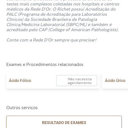
testes mais complexos coletadas nos hospitais e centros
médicos da Rede D’Or. O Richet possui Acreditação do
Qual especialista pode solicitar
PALC (Programa de Acreditação para Laboratórios
o exame de Sexagem Fetal?
Clínicos) da Sociedade Brasileira de Patologia
Clínica/Medicina Laboratorial (SBPC/ML) e também é
acreditado pelo CAP (College of American Pathologists).
O exame de Sexagem Fetal pode ser solicitado pelos
Conte com a Rede D’Or sempre que precisar!
obstetras ou ginecologistas que acompanham a gestação.
Em algumas situações, ele também pode ser realizado
sem solicitação médica, desde que a gestante tenha
interesse em descobrir o sexo do bebê de forma
antecipada.
Exames e Procedimentos relacionados
Não necessita
Ácido Fólico
Ácido Úrico
agendamento
Outros serviços
RESULTADO DE EXAMES