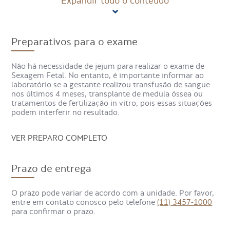
Expandir todo o conteúdo
Para que serve o exame de
Sexagem Fetal?
Preparativos para o exame
O exame serve para determinar o sexo do bebê antes de
Não há necessidade de jejum para realizar o exame de
ele poder ser identificado por ultrassonografia. É
Sexagem Fetal. No entanto, é importante informar ao
especialmente útil para pais que desejam se preparar
laboratório se a gestante realizou transfusão de sangue
antecipadamente ou em casos específicos de doenças
nos últimos 4 meses, transplante de medula óssea ou
genéticas ligadas ao sexo, como hemofilia, que afeta
tratamentos de fertilização in vitro, pois essas situações
predominantemente meninos.
podem interferir no resultado.
Como é feito o exame de
VER PREPARO COMPLETO
Sexagem Fetal?
Prazo de entrega
O exame é realizado por meio de uma coleta de sangue
simples da gestante, geralmente feita no braço. Após a
O prazo pode variar de acordo com a unidade. Por favor,
coleta, a amostra é enviada para análise laboratorial, onde
entre em contato conosco pelo telefone
(11) 3457-1000
é investigada a presença ou ausência do cromossomo Y. O
para confirmar o prazo.
procedimento é rápido, seguro e não invasivo.