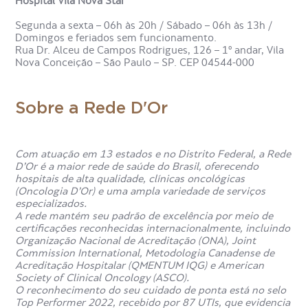
Hospital Vila Nova Star
urina é indicado?
Segunda a sexta – 06h às 20h / Sábado – 06h às 13h /
Domingos e feriados sem funcionamento.
A dosagem de ureia na urina em amostra isolada é
Rua Dr. Alceu de Campos Rodrigues, 126 – 1º andar, Vila
indicada nas seguintes situações:
Nova Conceição – São Paulo – SP. CEP 04544-000
Investigar sintomas de cansaço, náuseas, perda de
apetite ou inchaço nos pés ou tornozelos;
Sobre a Rede D'Or
Avaliar a função dos rins em check-ups de rotina;
Investigar causas de desidratação ou excesso de
líquidos;
Com atuação em 13 estados e no Distrito Federal, a Rede
Acompanhar doenças crônicas, como insuficiência renal
D’Or é a maior rede de saúde do Brasil, oferecendo
crônica, diabetes ou pressão alta;
hospitais de alta qualidade, clínicas oncológicas
Monitorar pessoas em nutrição enteral ou parenteral;
(Oncologia D’Or) e uma ampla variedade de serviços
especializados.
Avaliar o estado nutricional de pessoas hospitalizadas;
A rede mantém seu padrão de excelência por meio de
Monitorar pessoas com dietas muito ricas ou pobres
certificações reconhecidas internacionalmente, incluindo
em proteínas;
Organização Nacional de Acreditação (ONA), Joint
Diferenciar os tipos de problemas renais (causa pré-
Commission International, Metodologia Canadense de
renal ou renal).
Acreditação Hospitalar (QMENTUM IQG) e American
Society of Clinical Oncology (ASCO).
O reconhecimento do seu cuidado de ponta está no selo
A ureia urinária também pode ser solicitada após
Top Performer 2022, recebido por 87 UTIs, que evidencia
desidratação, cirurgias ou uso prolongado de