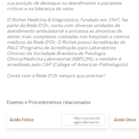
sua posição de destaque no atendimento a pacientes
medicamentos que afetam os rins.
críticos e na liderança do setor.
Como é feito o exame de ureia
O Richet Medicina & Diagnóstico, fundado em 1947, faz
parte da Rede D’Or, conta com diversas unidades de
na urina?
atendimento ambulatorial e processa as amostras de
testes mais complexos coletadas nos hospitais e centros
médicos da Rede D’Or. O Richet possui Acreditação do
PALC (Programa de Acreditação para Laboratórios
O exame de ureia em urina isolada geralmente segue
Clínicos) da Sociedade Brasileira de Patologia
estas etapas:
Clínica/Medicina Laboratorial (SBPC/ML) e também é
acreditado pelo CAP (College of American Pathologists).
Fazer higiene íntima adequada antes de urinar;
Começar urinando no vaso sanitário, descartando o
Conte com a Rede D’Or sempre que precisar!
primeiro jato de urina;
Coletar a parte média da urina diretamente no frasco
estéril fornecido pelo laboratório;
Fechar bem o frasco e levar ao laboratório
Exames e Procedimentos relacionados
imediatamente, ou, no máximo, em poucas horas, desde
que mantido na geladeira.
Não necessita
No laboratório, é realizada a dosagem de ureia na urina por
Ácido Fólico
Ácido Úrico
agendamento
métodos bioquímicos específicos.