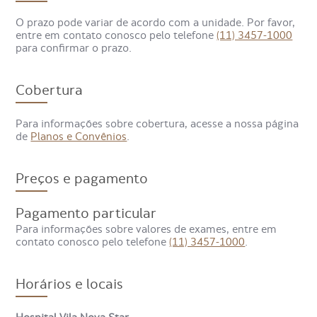
O prazo pode variar de acordo com a unidade. Por favor,
O exame de ureia na urina em amostra isolada serve para
entre em contato conosco pelo telefone
(11) 3457-1000
verificar se os rins estão conseguindo filtrar o sangue de
para confirmar o prazo.
maneira eficaz.
Cobertura
Quando os rins não funcionam adequadamente, a
quantidade de ureia na urina pode mudar drasticamente,
sinalizando problemas antes mesmo de sintomas graves
Para informações sobre cobertura, acesse a nossa página
aparecerem.
de
Planos e Convênios
.
Além da função renal, esse teste serve para auxiliar
médicos a detectar desequilíbrios no corpo relacionados à
Preços e pagamento
ingestão de proteínas ou hidratação, permitindo ajustes no
tratamento ou acompanhamento clínico.
Pagamento particular
Embora a ureia seja produzida pelo fígado, alterações na
Para informações sobre valores de exames, entre em
ureia urinária isolada não indicam diretamente problemas
contato conosco pelo telefone
(11) 3457-1000
.
hepáticos, sendo necessária a correlação com exames
laboratoriais específicos do fígado.
Horários e locais
Quando o exame de ureia na