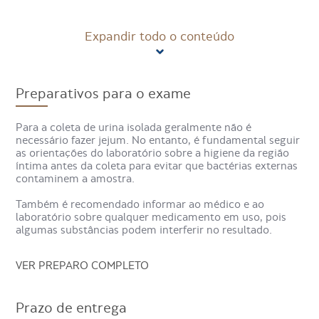
O que é o exame de ureia na
Expandir todo o conteúdo
urina?
O exame de ureia na urina avalia a quantidade de ureia
Preparativos para o exame
presente em uma amostra urinária isolada, fornecendo
informações sobre a saúde dos rins.
Para a coleta de urina isolada geralmente não é
necessário fazer jejum. No entanto, é fundamental seguir
A ureia é produzida pelo fígado a partir do metabolismo
as orientações do laboratório sobre a higiene da região
das proteínas da alimentação e eliminada pelos rins na
íntima antes da coleta para evitar que bactérias externas
urina, ajudando a manter o equilíbrio de líquidos e sais no
contaminem a amostra.
corpo.
Também é recomendado informar ao médico e ao
O exame de ureia na urina em amostra isolada é indicado
laboratório sobre qualquer medicamento em uso, pois
para verificar a função renal, acompanhar doenças crônicas
algumas substâncias podem interferir no resultado.
e investigar sintomas como inchaço, cansaço ou alteração
no fluxo urinário.
VER PREPARO COMPLETO
Para que serve o exame de ureia
Prazo de entrega
na urina?