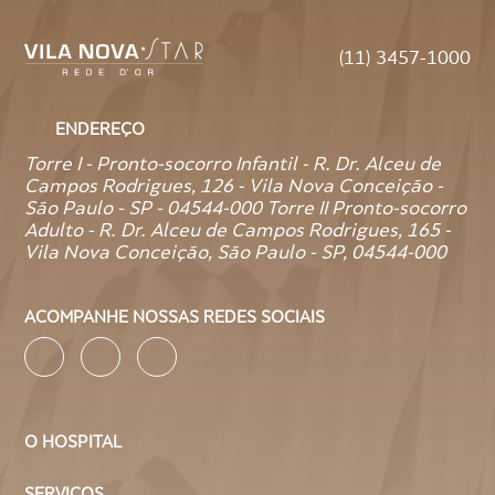
Quando o exame mostra ureia alta na urina, isso pode
(11) 3457-1000
indicar que o corpo está produzindo muita ureia ou que os
rins estão eliminando quantidades anormais.
ENDEREÇO
As principais causas de ureia alta na urina são:
Torre I - Pronto-socorro Infantil - R. Dr. Alceu de
Dieta rica em proteínas;
Campos Rodrigues, 126 - Vila Nova Conceição -
Desidratação (pouca ingestão de líquidos);
São Paulo - SP - 04544-000 Torre II Pronto-socorro
Adulto - R. Dr. Alceu de Campos Rodrigues, 165 -
Uso de medicamentos corticoides ou diuréticos;
Vila Nova Conceição, São Paulo - SP, 04544-000
Febre, sepse, trauma, queimaduras, pós-operatório ou
estresse metabólico;
Sangramento gastrointestinal;
ACOMPANHE NOSSAS REDES SOCIAIS
Diabetes mellitus descompensado;
Insuficiência renal ou alterações na função dos rins.
Em geral, a ureia alta na urina indica que o corpo está
sobrecarregando os rins, seja por excesso de proteínas,
perda de líquido ou resposta a uma doença recente.
O HOSPITAL
O resultado deve ser avaliado pelo médico, que pode
SERVIÇOS