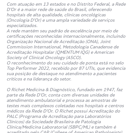
por risco de reativação do parasita;
Com atuação em 13 estados e no Distrito Federal, a Rede
Sintomas de toxoplasma
como febre baixa, dor
D’Or é a maior rede de saúde do Brasil, oferecendo
muscular ou gânglios inchados;
hospitais de alta qualidade, clínicas oncológicas
(Oncologia D’Or) e uma ampla variedade de serviços
Investigação de alterações na visão que possam ser
especializados.
causadas pelo parasita;
A rede mantém seu padrão de excelência por meio de
Análise de exames anteriores alterados.
certificações reconhecidas internacionalmente, incluindo
Organização Nacional de Acreditação (ONA), Joint
Essas situações ajudam a entender o histórico de
Commission International, Metodologia Canadense de
exposição ao parasita.
Acreditação Hospitalar (QMENTUM IQG) e American
Society of Clinical Oncology (ASCO).
O reconhecimento do seu cuidado de ponta está no selo
Como é feito o exame
Top Performer 2022, recebido por 87 UTIs, que evidencia
sua posição de destaque no atendimento a pacientes
toxoplasma IgG?
críticos e na liderança do setor.
O Richet Medicina & Diagnóstico, fundado em 1947, faz
O exame toxoplasma IgG é feito a partir da coleta de uma
parte da Rede D’Or, conta com diversas unidades de
amostra de sangue venoso, normalmente retirada do
atendimento ambulatorial e processa as amostras de
braço. O material coletado é enviado para análise em
testes mais complexos coletadas nos hospitais e centros
laboratório para identificar anticorpos IgG contra o
T.
médicos da Rede D’Or. O Richet possui Acreditação do
gondii
.
PALC (Programa de Acreditação para Laboratórios
Clínicos) da Sociedade Brasileira de Patologia
Clínica/Medicina Laboratorial (SBPC/ML) e também é
Qual a diferença entre toxoplasma IgG e
acreditado pelo CAP (College of American Pathologists).