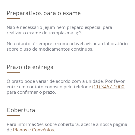
O exame de toxoplasma IgG é um teste de sangue que
identifica anticorpos contra o
Toxoplasma gondii
,
Preparativos para o exame
ajudando a saber se a pessoa já teve contato com o
parasita.
Não é necessário jejum nem preparo especial para
Esse exame, também conhecido como toxoplasmose IgG,
realizar o exame de toxoplasma IgG.
é indicado em situações específicas, como no pré-natal,
em pessoas com imunidade baixa ou quando há suspeita
No entanto, é sempre recomendável avisar ao laboratório
de infecção, mesmo sem sintomas claros.
sobre o uso de medicamentos contínuos.
Os resultados ajudam a identificar contato prévio com o
parasita ou ausência de infecção, devendo ser analisados
Prazo de entrega
junto a outros exames, como IgM e teste de avidez, além
da avaliação médica.
O prazo pode variar de acordo com a unidade. Por favor,
entre em contato conosco pelo telefone
(11) 3457-1000
Para que serve o exame
para confirmar o prazo.
toxoplasma IgG?
Cobertura
O exame de toxoplasma IgG, também chamado de
Para informações sobre cobertura, acesse a nossa página
sorologia para toxoplasmose, serve para identificar se
de
Planos e Convênios
.
houve infecção passada pelo parasita
Toxoplasma gondii
.