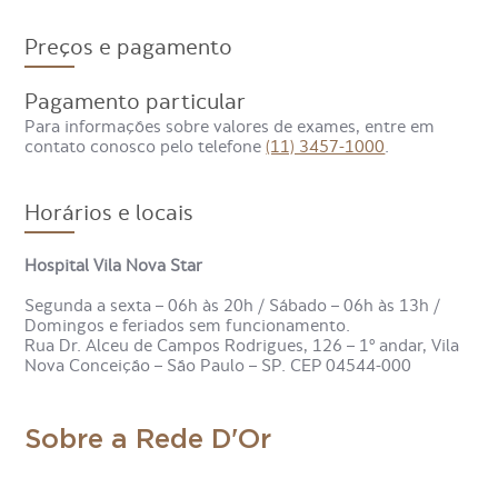
Isso porque os anticorpos IgG costumam permanecer no
Preços e pagamento
sangue por toda a vida, mostrando imunidade.
Desta forma, o exame ajuda a diferenciar quem nunca
Pagamento particular
teve toxoplasmose de quem já teve a infecção no
Para informações sobre valores de exames, entre em
passado e desenvolveu anticorpos de defesa.
contato conosco pelo telefone
(11) 3457-1000
.
Também é importante para orientar o acompanhamento
médico durante a gravidez.
Horários e locais
Quando o exame toxoplasma
Hospital Vila Nova Star
IgG é indicado?
Segunda a sexta – 06h às 20h / Sábado – 06h às 13h /
Domingos e feriados sem funcionamento.
Rua Dr. Alceu de Campos Rodrigues, 126 – 1º andar, Vila
O toxoplasma IgG é indicado nas seguintes situações:
Nova Conceição – São Paulo – SP. CEP 04544-000
Acompanhamento de rotina no pré-natal das
gestantes;
Sobre a Rede D'Or
Investigação de infecção passada;
Avaliação de pessoas com HIV ou após transplante,