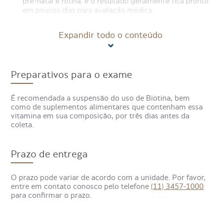
pré-natal e rotina, e o resultado geralmente fica pronto
em poucos dias para avaliação médica.
Expandir todo o conteúdo
O que é VDRL?
O exame VDRL é um teste de sangue usado
Preparativos para o exame
principalmente para investigar a sífilis, ajudando a
identificar sinais indiretos dessa infecção sexualmente
transmissível, sendo muito usado como exame inicial e de
É recomendada a suspensão do uso de Biotina, bem
acompanhamento do tratamento.
como de suplementos alimentares que contenham essa
vitamina em sua composição, por três dias antes da
Esse exame costuma ser pedido em consultas de rotina,
coleta.
no pré-natal e quando existem sintomas suspeitos. Saiba
identificar os sintomas de sífilis
.
Prazo de entrega
O resultado do VDRL pode ser reagente ou não reagente.
Em alguns casos, são necessários outros exames para
O prazo pode variar de acordo com a unidade. Por favor,
confirmar o diagnóstico e orientar os cuidados após o
entre em contato conosco pelo telefone
(11) 3457-1000
exame.
para confirmar o prazo.