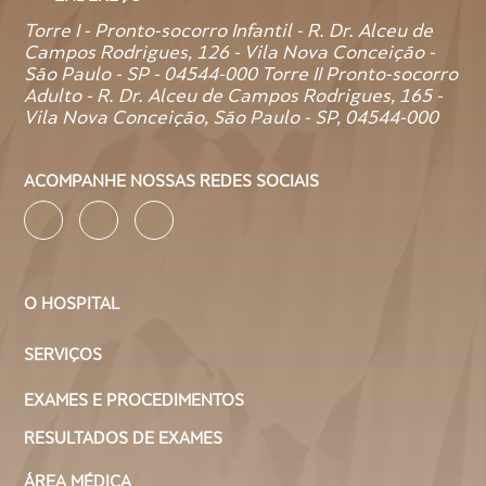
Não. O exame VDRL no sangue não precisa de jejum.
Torre I - Pronto-socorro Infantil - R. Dr. Alceu de
Campos Rodrigues, 126 - Vila Nova Conceição -
Para o VDRL no líquor, na maioria dos casos não é
São Paulo - SP - 04544-000 Torre II Pronto-socorro
necessário jejum, a não ser que o médico ou o hospital
indique alguma preparação específica antes do
Adulto - R. Dr. Alceu de Campos Rodrigues, 165 -
procedimento.
Vila Nova Conceição, São Paulo - SP, 04544-000
Como é feito o VDRL?
ACOMPANHE NOSSAS REDES SOCIAIS
O exame VDRL pode ser realizado de duas formas
diferentes, dependendo do que o médico precisa
investigar. A escolha do método leva em conta os
sintomas, o histórico de saúde e a suspeita clínica.
O HOSPITAL
1. VDRL no sangue
SERVIÇOS
EXAMES E PROCEDIMENTOS
O VDRL no sangue é a forma mais comum do exame,
usado principalmente para triagem da sífilis, exames de
RESULTADOS DE EXAMES
rotina, pré-natal e acompanhamento do tratamento.
ÁREA MÉDICA