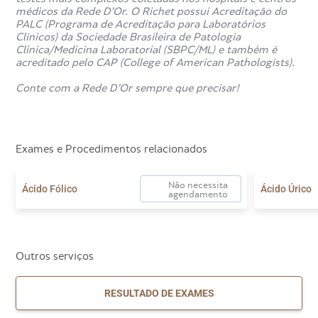
sistema nervoso).
médicos da Rede D’Or. O Richet possui Acreditação do
PALC (Programa de Acreditação para Laboratórios
Dessa forma, o teste funciona como um radar que ajuda o
Clínicos) da Sociedade Brasileira de Patologia
médico a entender se a infecção está ativa no seu corpo.
Clínica/Medicina Laboratorial (SBPC/ML) e também é
acreditado pelo CAP (College of American Pathologists).
Conte com a Rede D’Or sempre que precisar!
VDRL no pré-natal e em exames de
rotina
Exames e Procedimentos relacionados
A realização do exame VDRL é obrigatória durante a
gravidez, fazendo parte dos exames pré-natais.
Não necessita
Ácido Fólico
Ácido Úrico
agendamento
É feito no primeiro e no terceiro trimestre, e também no
momento do parto.
Isso é muito importante para evitar a
sífilis congênita
,
Outros serviços
que é quando a infecção passa da mãe para o bebê,
podendo causar problemas graves no desenvolvimento da
criança. Conheça
outras doenças na gravidez que
RESULTADO DE EXAMES
podem afetar o bebê
.