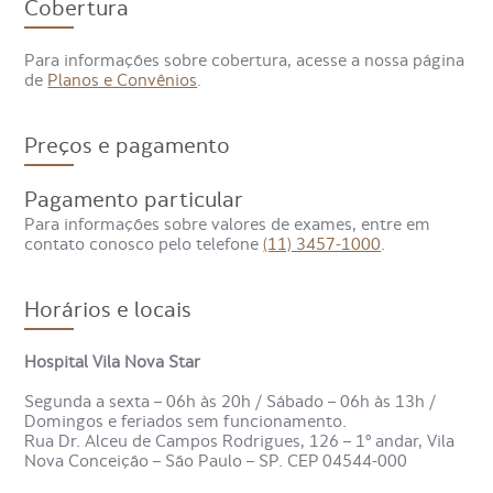
Cobertura
Para que serve o VDRL?
Para informações sobre cobertura, acesse a nossa página
de
Planos e Convênios
.
O VDRL serve para avaliar se o organismo apresenta
alterações compatíveis com a sífilis, sendo usado em
diferentes situações do cuidado com a saúde, como:
Preços e pagamento
Triagem da sífilis em exames de rotina;
Pagamento particular
Acompanhamento da resposta ao tratamento;
Avaliação durante a gravidez;
Para informações sobre valores de exames, entre em
contato conosco pelo telefone
(11) 3457-1000
.
Investigação de sintomas sugestivos da infecção;
Apoio no diagnóstico de formas mais graves da
doença;
Horários e locais
Rastreio da infecção antes da doação de sangue;
Avaliação do estado de saúde da pessoa antes de
Hospital Vila Nova Star
cirurgias.
Segunda a sexta – 06h às 20h / Sábado – 06h às 13h /
Essas indicações ajudam a identificar a infecção mais cedo
Domingos e feriados sem funcionamento.
e a acompanhar sua evolução ao longo do tempo.
Rua Dr. Alceu de Campos Rodrigues, 126 – 1º andar, Vila
Nova Conceição – São Paulo – SP. CEP 04544-000
O que o VDRL detecta?