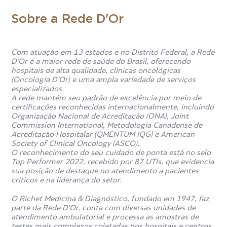
Sobre a Rede D'Or
O exame VDRL detecta anticorpos chamados não
treponêmicos, que aparecem quando o organismo reage à
presença da bactéria da sífilis,
Treponema pallidum
.
Com atuação em 13 estados e no Distrito Federal, a Rede
D’Or é a maior rede de saúde do Brasil, oferecendo
Esse exame, também chamado de teste de laboratório
hospitais de alta qualidade, clínicas oncológicas
para pesquisa de doenças venéreas (do inglês
Venereal
(Oncologia D’Or) e uma ampla variedade de serviços
Disease Research Laboratory
) não detecta a bactéria em
especializados.
si, mas sim a reação do organismo a ela.
A rede mantém seu padrão de excelência por meio de
certificações reconhecidas internacionalmente, incluindo
Organização Nacional de Acreditação (ONA), Joint
Quando o exame VDRL é
Commission International, Metodologia Canadense de
indicado?
Acreditação Hospitalar (QMENTUM IQG) e American
Society of Clinical Oncology (ASCO).
O reconhecimento do seu cuidado de ponta está no selo
Top Performer 2022, recebido por 87 UTIs, que evidencia
O VDRL é indicado para identificar:
sua posição de destaque no atendimento a pacientes
críticos e na liderança do setor.
A presença da sífilis em estágio inicial ou avançado;
O Richet Medicina & Diagnóstico, fundado em 1947, faz
Se o tratamento contra a doença está funcionando
parte da Rede D’Or, conta com diversas unidades de
corretamente;
atendimento ambulatorial e processa as amostras de
A existência de neurossífilis (quando a doença atinge o
testes mais complexos coletadas nos hospitais e centros