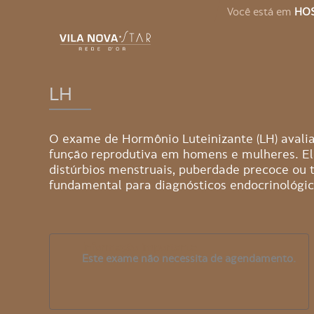
Você está em
HOS
LH
O exame de Hormônio Luteinizante (LH) avalia
função reprodutiva em homens e mulheres. Ele 
distúrbios menstruais, puberdade precoce ou 
fundamental para diagnósticos endocrinológic
Informação importante
Este exame não necessita de agendamento.