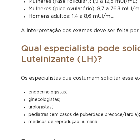
Mulheres (fase folicular): 1,9 a 12,5 mUI/mL;
Mulheres (pico ovulatório): 8,7 a 76,3 mUI/m
Homens adultos: 1,4 a 8,6 mUI/mL.
A interpretação dos exames deve ser feita po
Qual especialista pode sol
Luteinizante (LH)?
Os especialistas que costumam solicitar esse 
;
endocrinologistas
;
ginecologistas
;
urologistas
pediatras (em casos de puberdade precoce/tardia)
médicos de reprodução humana.