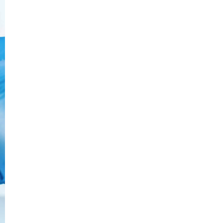
Não necessita
Cloro
agendamento
Cloro Liquidos
Não necessita
Corporais
agendamento
Cloro Urina, 24
Não necessita
horas
agendamento
Cloro Urina,
Não necessita
Amostra Isolada
agendamento
Não necessita
Coagulograma
agendamento
Não necessita
Colesterol Total
agendamento
Colesterol Total
Não necessita
e Frações
agendamento