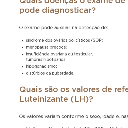
Quais doenças o exame de 
pode diagnosticar?
O exame pode auxiliar na detecção de:
;
síndrome dos ovários policísticos (SOP)
;
menopausa precoce
;
insuficiência ovariana ou testicular
tumores hipofisários
;
hipogonadismo
.
distúrbios da puberdade
Quais são os valores de re
Luteinizante (LH)?
Os valores variam conforme o sexo, idade e, nas