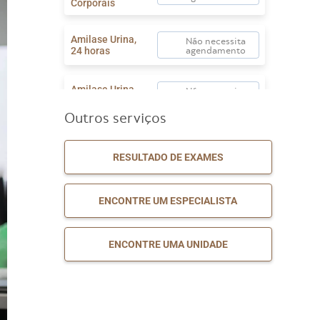
Corporais
Amilase Urina,
Não necessita
24 horas
agendamento
Amilase Urina,
Não necessita
Amostra Isolada
agendamento
Outros serviços
Não necessita
Antibiograma
agendamento
RESULTADO DE EXAMES
Não necessita
Beta HCG
ENCONTRE UM ESPECIALISTA
agendamento
Bilirrubina Total
Não necessita
ENCONTRE UMA UNIDADE
e Frações
agendamento
Não necessita
CA 125
agendamento