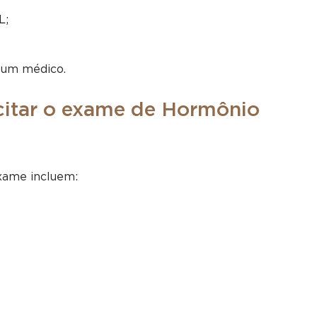
L;
r um médico.
icitar o exame de Hormônio
exame incluem:
;