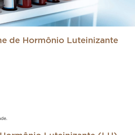
me de Hormônio Luteinizante
.
ade