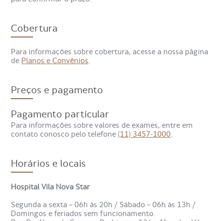
examinar a função ovariana;
investigar irregularidades menstruais;
identificar problemas de fertilidade em homens e
Cobertura
mulheres;
avaliar a puberdade ou menopausa;
Para informações sobre cobertura, acesse a nossa página
diagnosticar desequilíbrios hormonais;
de
Planos e Convênios
.
monitorar a reposição de estrogênio e outros
tratamentos.
Preços e pagamento
Em resumo, o exame de estradiol é importante para
avaliar a saúde reprodutiva e hormonal em diferentes
Pagamento particular
fases da vida.
Para informações sobre valores de exames, entre em
contato conosco pelo telefone
(11) 3457-1000
.
Quais são os sintomas que
Horários e locais
indicam a necessidade de um
exame de estradiol?
Hospital Vila Nova Star
Segunda a sexta – 06h às 20h / Sábado – 06h às 13h /
Domingos e feriados sem funcionamento.
Os médicos podem solicitar o exame de estradiol quando