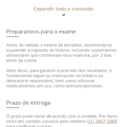
condições de saúde, como a menopausa.
Expandir todo o conteúdo
Como é feito o exame de
Preparativos para o exame
estradiol?
Antes de realizar o exame de estradiol, recomenda-se
suspender a ingestão de biotina, incluindo suplementos
O exame de estradiol é realizado por meio da coleta de
alimentares que contenham essa vitamina, por 3 dias
sangue, que é enviada ao laboratório para análise. Os
antes da coleta.
resultados ficam prontos em alguns dias e devem ser
avaliados por um médico. O procedimento é rápido e
Além disso, para garantir a precisão dos resultados, é
causa pouco desconforto.
fundamental seguir as orientações do médico ou
laboratório responsável, bem como informar
medicamentos em uso, como anticoncepcionais.
Para que serve o exame de
estradiol?
Prazo de entrega
O exame de estradiol pode ser solicitado para diferentes
O prazo pode variar de acordo com a unidade. Por favor,
finalidades, como:
entre em contato conosco pelo telefone
(11) 3457-1000
para confirmar o prazo.