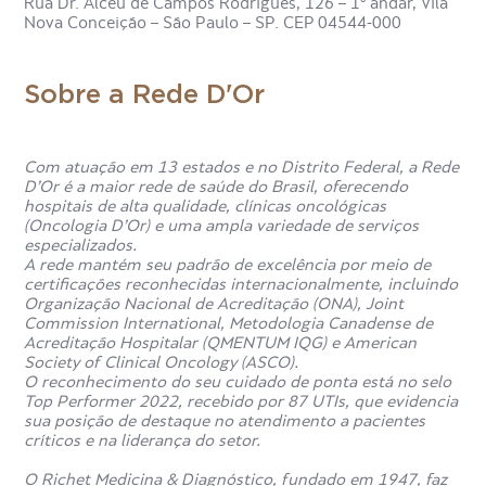
Rua Dr. Alceu de Campos Rodrigues, 126 – 1º andar, Vila
a pessoa apresenta sinais e sintomas sugestivos de
Nova Conceição – São Paulo – SP. CEP 04544-000
alterações hormonais, como:
irregularidades menstruais;
Sobre a Rede D'Or
mudanças de humor;
ondas de calor;
secura vaginal;
Com atuação em 13 estados e no Distrito Federal, a Rede
redução da libido;
D’Or é a maior rede de saúde do Brasil, oferecendo
dificuldades para engravidar;
hospitais de alta qualidade, clínicas oncológicas
(Oncologia D’Or) e uma ampla variedade de serviços
aumento de acnes e pelos na face;
especializados.
unhas e cabelos fracos;
A rede mantém seu padrão de excelência por meio de
atraso no início da puberdade;
certificações reconhecidas internacionalmente, incluindo
disfunção erétil;
Organização Nacional de Acreditação (ONA), Joint
Commission International, Metodologia Canadense de
crescimento das mamas (em pessoas do sexo
Acreditação Hospitalar (QMENTUM IQG) e American
masculino).
Society of Clinical Oncology (ASCO).
O reconhecimento do seu cuidado de ponta está no selo
Top Performer 2022, recebido por 87 UTIs, que evidencia
Existe algum risco ou
sua posição de destaque no atendimento a pacientes
contraindicação para o exame
críticos e na liderança do setor.
de estradiol?
O Richet Medicina & Diagnóstico, fundado em 1947, faz