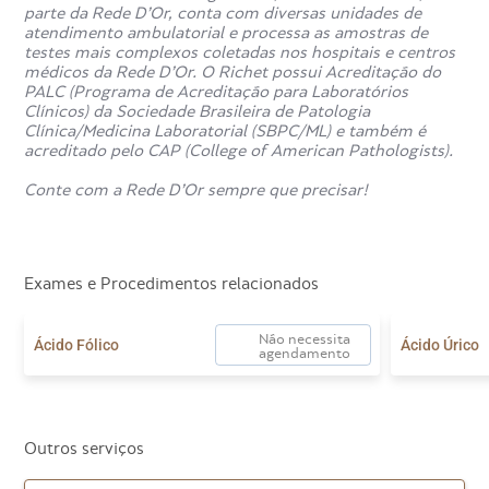
parte da Rede D’Or, conta com diversas unidades de
atendimento ambulatorial e processa as amostras de
O exame de estradiol é seguro e não apresenta
testes mais complexos coletadas nos hospitais e centros
contraindicações. Os únicos efeitos adversos estão
médicos da Rede D’Or. O Richet possui Acreditação do
relacionados à coleta de sangue, como dor no local da
PALC (Programa de Acreditação para Laboratórios
punção e hematomas leves.
Clínicos) da Sociedade Brasileira de Patologia
Clínica/Medicina Laboratorial (SBPC/ML) e também é
acreditado pelo CAP (College of American Pathologists).
Qual especialista pode solicitar
Conte com a Rede D’Or sempre que precisar!
o exame de estradiol?
O exame de estradiol pode ser solicitado por diferentes
médicos especialistas, conforme o quadro clínico do
Exames e Procedimentos relacionados
paciente, como ginecologistas e obstetras,
endocrinologistas, urologistas, mastologistas e clínicos
Não necessita
gerais.
Ácido Fólico
Ácido Úrico
agendamento
Outros serviços